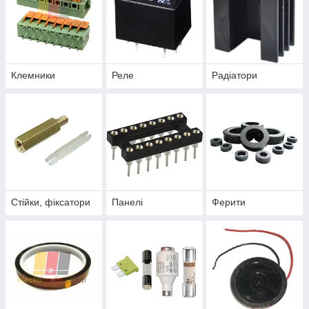
Клемники
Реле
Радіатори
Стійки, фіксатори
Панелі
Ферити