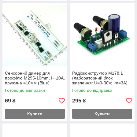
Сенсорний димер для
Радіоконструктор M178.1
профілю M295-10mm, І= 10А,
(лабораторний блок
пружина =10мм (Blue)
живлення: U=0-30V; Im=3A)
Готово до відправки
Готово до відправки
69
295
₴
₴
Купити
Купити