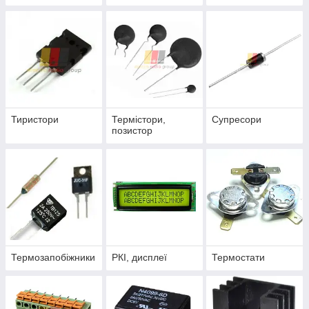
Тиристори
Термістори,
Супресори
позистор
Термозапобіжники
РКІ, дисплеї
Термостати