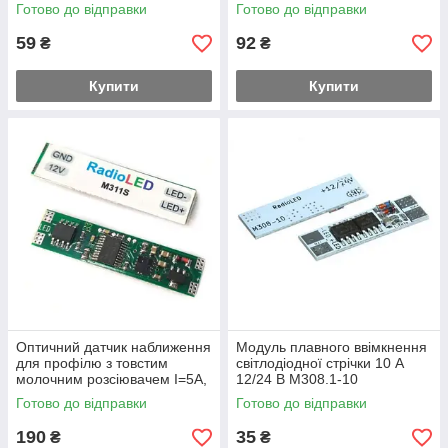
рівня освiтлення)
датчиком
Готово до відправки
Готово до відправки
59
92
₴
₴
Купити
Купити
Оптичний датчик наближення
Модуль плавного ввімкнення
для профілю з товстим
світлодіодної стрічки 10 А
молочним розсіювачем I=5A,
12/24 В M308.1-10
M311S
Готово до відправки
Готово до відправки
190
35
₴
₴