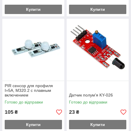
Купити
Купити
PIR сенсор для профиля
I=5A, M320.2 с плавным
включением
Датчик полум'я KY-026
Готово до відправки
Готово до відправки
105
23
₴
₴
Купити
Купити