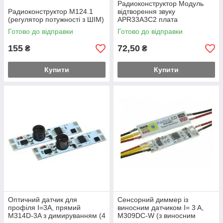
Радиоконструктор Модуль
Радиоконструктор M124.1
відтворення звуку
(регулятор потужності з ШІМ)
APR33A3C2 плата
управління M280B.1
Готово до відправки
Готово до відправки
155
72,50
₴
₴
Купити
Купити
Оптичний датчик для
Сенсорний диммер із
профіля I=3A, прямий
виносним датчиком I= 3 A,
M314D-3A з димируванням (4
M309DC-W (з виносним