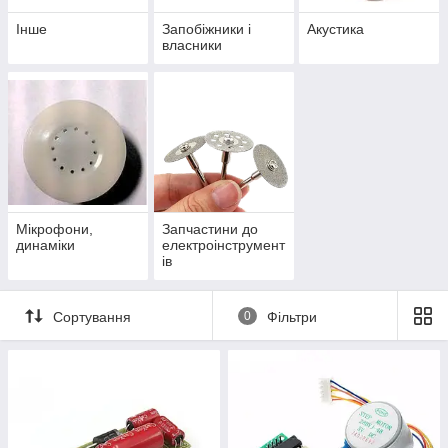
Інше
Запобіжники і
Акустика
власники
Мікрофони,
Запчастини до
динаміки
електроінструмент
ів
Сортування
0
Фільтри