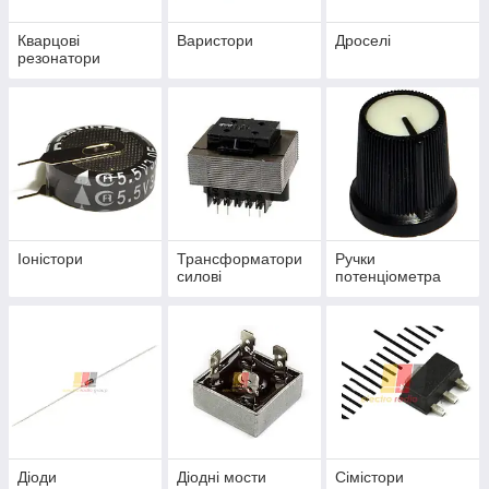
Кварцові
Варистори
Дроселі
резонатори
Іоністори
Трансформатори
Ручки
силові
потенціометра
Діоди
Діодні мости
Сімістори