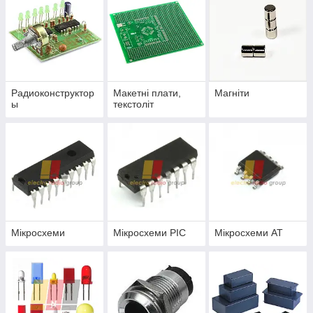
Радиоконструктор
Макетні плати,
Магніти
ы
текстоліт
Мікросхеми
Мікросхеми PIC
Мікросхеми AT