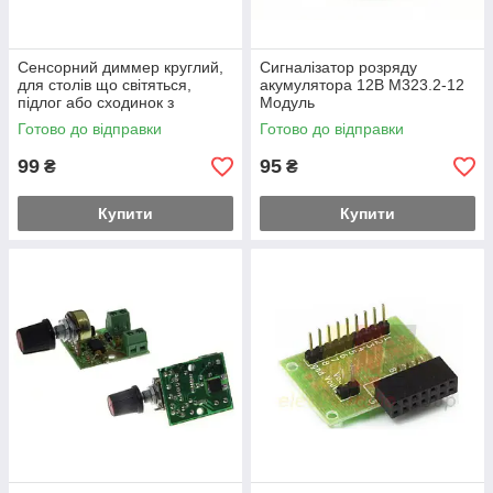
Сенсорний диммер круглий,
Сигналізатор розряду
для столів що світяться,
акумулятора 12В M323.2-12
підлог або сходинок з
Модуль
підсвічуванням HY18037C-M
Готово до відправки
Готово до відправки
99
95
₴
₴
Купити
Купити