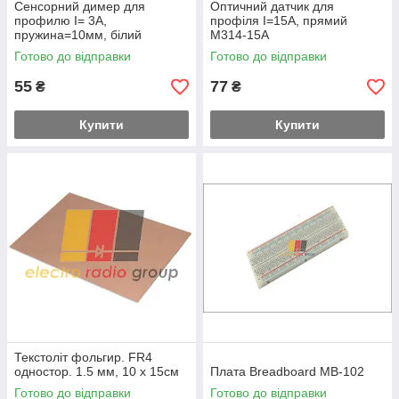
Сенсорний димер для
Оптичний датчик для
профилю I= 3A,
профіля I=15A, прямий
пружина=10мм, білий
M314-15A
світлодіод M292A-10
Готово до відправки
Готово до відправки
55
77
₴
₴
Купити
Купити
Текстоліт фольгир. FR4
одностор. 1.5 мм, 10 х 15см
Плата Breadboard MB-102
Готово до відправки
Готово до відправки