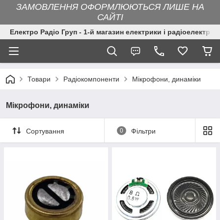
ЗАМОВЛЕННЯ ОФОРМЛЮЮТЬСЯ ЛИШЕ НА
САЙТІ
Електро Радіо Груп - 1-й магазин електрики і радіоелектрон
Товари
Радіокомпоненти
Мікрофони, динаміки
Мікрофони, динаміки
Сортування
0
Фільтри