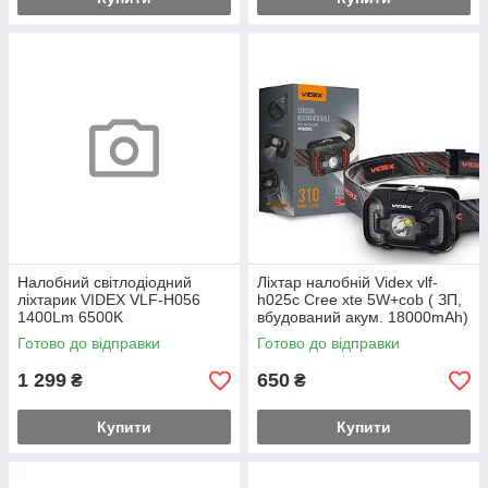
Налобний світлодіодний
Ліхтар налобній Videx vlf-
ліхтарик VIDEX VLF-H056
h025c Cree xte 5W+cob ( ЗП,
1400Lm 6500K
вбудований акум. 18000mAh)
Готово до відправки
Готово до відправки
1 299
650
₴
₴
Купити
Купити