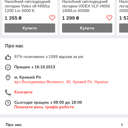
Налобний світлодіодний
Налобний світлодіодний
Нало
ліхтарик Videx vlf-H065a
ліхтарик VIDEX VLF-H056
ліхт
1200 Lm 5000 K
1400Lm 6500K
200
1 355
1 299
1 5
₴
₴
Купити
Купити
Про нас
97% позитивних з 1589 відгуків за рік
Працює з 18.10.2013
м. Кривий Ріг
вул.Володимира Великого, 40, Кривий Ріг, Україна
Контакти
Сьогодні працює з 09:00 до 18:00
Показати весь графік роботи
Про нас