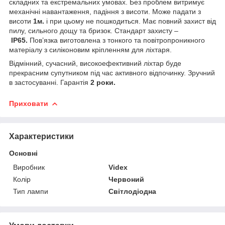
складних та екстремальних умовах. Без проблем витримує
механічні навантаження, падіння з висоти. Може падати з
висоти
1м.
і при цьому не пошкодиться. Має повний захист від
пилу, сильного дощу та бризок. Стандарт захисту –
IP65.
Пов’язка виготовлена з тонкого та повітропроникного
матеріалу з силіконовим кріпленням для ліхтаря.
Відмінний, сучасний, високоефективний ліхтар буде
прекрасним супутником під час активного відпочинку. Зручний
в застосуванні. Гарантія
2 роки.
Приховати
Характеристики
Основні
Виробник
Videx
Колір
Червоний
Тип лампи
Світлодіодна