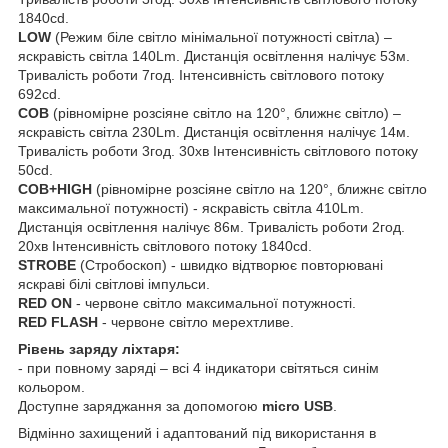
1840cd.
LOW
(Режим біле світло мінімальної потужності світла) –
яскравість світла 140Lm. Дистанція освітлення налічує 53м.
Тривалість роботи 7год. Інтенсивність світлового потоку
692cd.
COB
(рівномірне розсіяне світло на 120°, ближнє світло) –
яскравість світла 230Lm. Дистанція освітлення налічує 14м.
Тривалість роботи 3год. 30хв Інтенсивність світлового потоку
50cd.
COB+HIGH
(рівномірне розсіяне світло на 120°, ближнє світло
максимальної потужності) - яскравість світла 410Lm.
Дистанція освітлення налічує 86м. Тривалість роботи 2год.
20хв Інтенсивність світлового потоку 1840cd.
STROBE
(Стробоскоп) - швидко відтворює повторювані
яскраві білі світлові імпульси.
RED ON
- червоне світло максимальної потужності.
RED FLASH
- червоне світло мерехтливе.
Рівень заряду ліхтаря:
- при повному заряді – всі 4 індикатори світяться синім
кольором.
Доступне заряджання за допомогою
micro USB
.
Відмінно захищений і адаптований під використання в