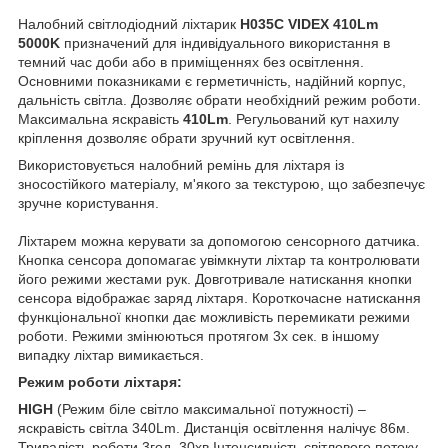
Налобний світлодіодний ліхтарик
H035C VIDEX 410Lm
5000K
призначений для індивідуального використання в
темний час доби або в приміщеннях без освітлення.
Основними показниками є герметичність, надійний корпус,
дальність світла. Дозволяє обрати необхідний режим роботи.
Максимальна яскравість
410Lm
. Регульований кут нахилу
кріплення дозволяє обрати зручний кут освітлення.
Використовується налобний ремінь для ліхтаря із
зносостійкого матеріалу, м'якого за текстурою, що забезпечує
зручне користування.
Ліхтарем можна керувати за допомогою сенсорного датчика.
Кнопка сенсора допомагає увімкнути ліхтар та контролювати
його режими жестами рук. Довготривале натискання кнопки
сенсора відображає заряд ліхтаря. Короткочасне натискання
функціональної кнопки дає можливість перемикати режими
роботи. Режими змінюються протягом 3х сек. в іншому
випадку ліхтар вимикається.
Режим роботи ліхтаря:
HIGH
(Режим біле світло максимальної потужності) –
яскравість світла 340Lm. Дистанція освітлення налічує 86м.
Тривалість роботи 3год. 30хв Інтенсивність світлового потоку