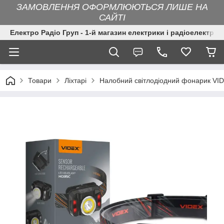
ЗАМОВЛЕННЯ ОФОРМЛЮЮТЬСЯ ЛИШЕ НА
САЙТІ
Електро Радіо Груп - 1-й магазин електрики і радіоелектрон
Товари
Ліхтарі
Налобний світлодіодний фонарик V