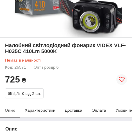
Налобний світлодіодний фонарик VIDEX VLF-
H035C 410Lm 5000K
Немає в наявності
Код: 26571
Опт і роздріб
725
₴
688,75 ₴
від 2 шт.
Опис
Характеристики
Доставка
Оплата
Умови п
Опис