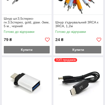
Шнур шт.3,5стерео-
гн.3,5стерео, gold, діам.-3мм,
Шнур з'єднувальний 3RCA х
5 м., чорний
3RCA, 1,2м
Готово до відправки
Готово до відправки
79
24
₴
₴
Купити
Купити
ТОП продажів