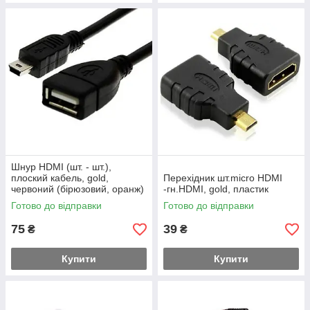
Шнур HDMI (шт. - шт.),
плоский кабель, gold,
Перехідник шт.micro HDMI
червоний (бірюзовий, оранж)
-гн.HDMI, gold, пластик
в блістері, 5м.
Готово до відправки
Готово до відправки
75
39
₴
₴
Купити
Купити