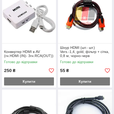
Шнур HDMI (шт.- шт.)
Конвертер HDMI в AV
Vers.-1,4, gold, фільтр + сітка,
(гн.HDMI (IN)- 3гн.RCA(OUT))
0,8 м, чорно-черв
Готово до відправки
Готово до відправки
250
55
₴
₴
Купити
Купити