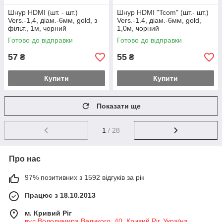
Шнур HDMI (шт. - шт.)
Шнур HDMI "Tcom" (шт.- шт.)
Vers.-1,4, діам.-6мм, gold, з
Vers.-1.4, діам.-6мм, gold,
фільт., 1м, чорний
1,0м, чорний
Готово до відправки
Готово до відправки
57
55
₴
₴
Купити
Купити
Показати ще
1
/ 28
Про нас
97% позитивних з 1592 відгуків за рік
Працює з 18.10.2013
м. Кривий Ріг
вул.Володимира Великого, 40, Кривий Ріг, Україна