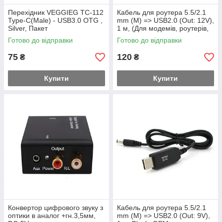
Перехідник VEGGIEG TC-112
Кабель для роутера 5.5/2.1
Type-C(Male) - USB3.0 OTG ,
mm (M) => USB2.0 (Out: 12V),
Silver, Пакет
1 м, (Для модемів, роутерів,
хабів, світчів від PowerBank)
Готово до відправки
Готово до відправки
75
120
₴
₴
Купити
Купити
Конвертор цифрового звуку з
Кабель для роутера 5.5/2.1
оптики в аналог +гн.3,5мм,
mm (M) => USB2.0 (Out: 9V),