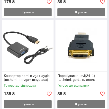
175
39
₴
₴
Купити
Купити
Конвертор hdmi в vga+ аудіо
Перехідник гн.dvi(24+1)
(шт.hdmi- гн.vga+ шнур aux)
-шт.hdmi, gold,. пластик
Готово до відправки
Готово до відправки
135
85
₴
₴
Купити
Купити