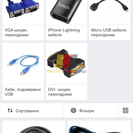
VGA шнури,
IPhone Lightning
Micro-USB кабеля,
перехідники
кабеля
перехідники
Хаби, подовжувачі
DVI- шнури,
USB
перехідники
Сортування
0
Фільтри