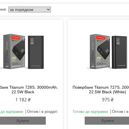
банк Titanum 728S, 30000mAh,
Повербанк Titanum 727S, 20
22.5W Black
22.5W Black (White)
1 182 ₴
975 ₴
 до відправки
Оптом і в роздріб
Готово до відправки
Оптом і в
Купити
Купити