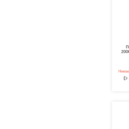
П
200
Немає