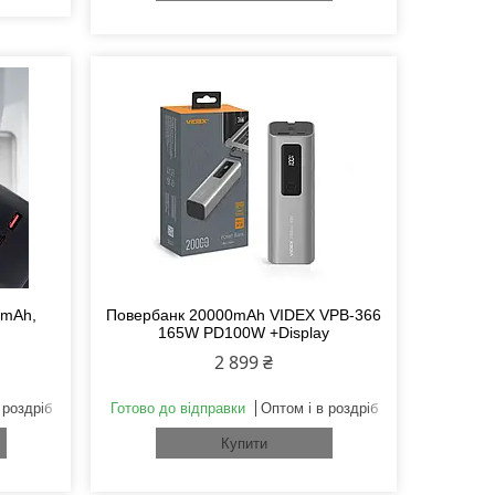
0mAh,
Повербанк 20000mAh VIDEX VPB-366
165W PD100W +Display
2 899 ₴
 роздріб
Готово до відправки
Оптом і в роздріб
Купити