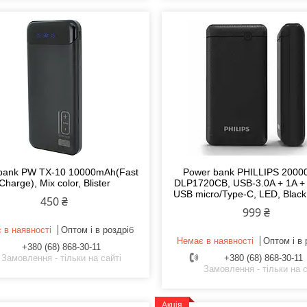
bank PW TX-10 10000mAh(Fast
Power bank PHILLIPS 200
Charge), Mix color, Blister
DLP1720CB, USB-3.0A + 1A +
USB micro/Type-C, LED, Black,
450 ₴
999 ₴
 в наявності
Оптом і в роздріб
Немає в наявності
Оптом і в 
+380 (68) 868-30-11
Замовлення - тільки на сайті
+380 (68) 868-30-11
Замовлення - тільки на с
Акція