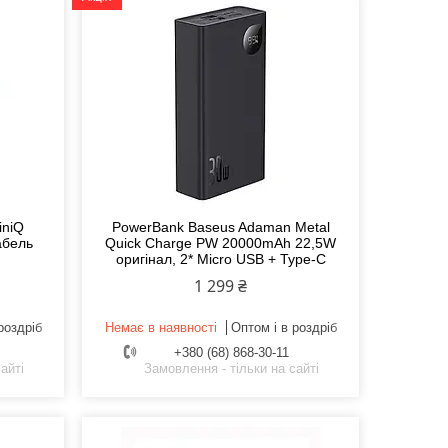
iniQ
PowerBank Baseus Adaman Metal
абель
Quick Charge PW 20000mAh 22,5W
оригінал, 2* Micro USB + Type-C
1 299 ₴
роздріб
Немає в наявності
Оптом і в роздріб
+380 (68) 868-30-11
айті
Замовлення - тільки на сайті