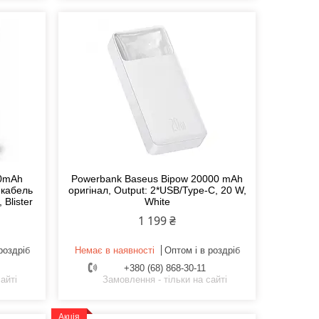
00mAh
Powerbank Baseus Bipow 20000 mAh
 кабель
оригінал, Output: 2*USB/Type-C, 20 W,
 Blister
White
1 199 ₴
роздріб
Немає в наявності
Оптом і в роздріб
+380 (68) 868-30-11
айті
Замовлення - тільки на сайті
Акція