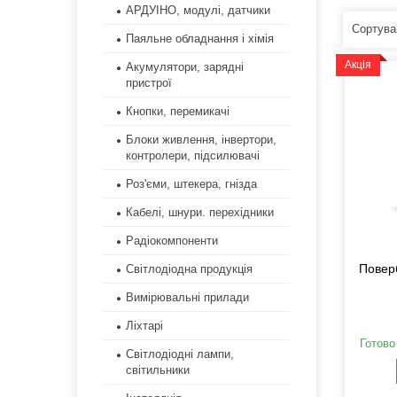
АРДУІНО, модулі, датчики
Паяльне обладнання і хімія
Акція
Акумулятори, зарядні
пристрої
Кнопки, перемикачі
Блоки живлення, інвертори,
контролери, підсилювачі
Роз'єми, штекера, гнізда
Кабелі, шнури. перехідники
Радіокомпоненти
Повер
Світлодіодна продукція
Вимірювальні прилади
Ліхтарі
Готово
Світлодіодні лампи,
світильники