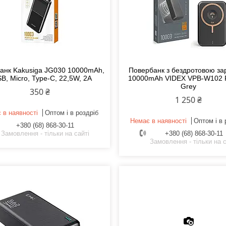
анк Kakusiga JG030 10000mAh,
Повербанк з бездротовою з
B, Micro, Type-C, 22,5W, 2A
10000mAh VIDEX VPB-W102
Grey
350 ₴
1 250 ₴
 в наявності
Оптом і в роздріб
Немає в наявності
Оптом і в 
+380 (68) 868-30-11
Замовлення - тільки на сайті
+380 (68) 868-30-11
Замовлення - тільки на с