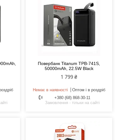
000mAh,
Повербанк Titanum TPB-741S,
50000mAh, 22.5W Black
1 799 ₴
роздріб
Немає в наявності
Оптом і в роздріб
+380 (68) 868-30-11
айті
Замовлення - тільки на сайті