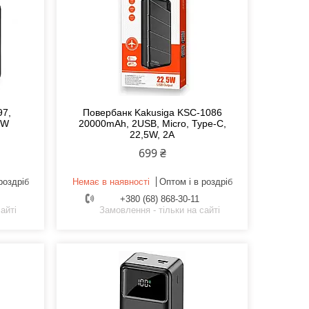
97,
Повербанк Kakusiga KSC-1086
5W
20000mAh, 2USB, Micro, Type-C,
22,5W, 2A
699 ₴
роздріб
Немає в наявності
Оптом і в роздріб
+380 (68) 868-30-11
айті
Замовлення - тільки на сайті