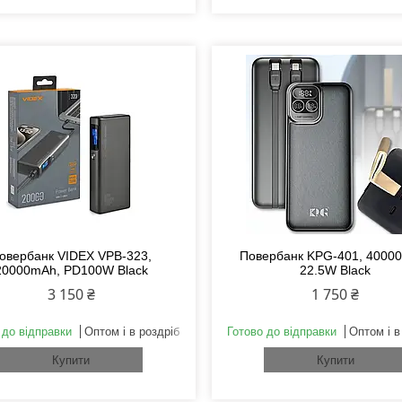
овербанк VIDEX VPB-323,
Повербанк KPG-401, 4000
20000mAh, PD100W Black
22.5W Black
3 150 ₴
1 750 ₴
 до відправки
Оптом і в роздріб
Готово до відправки
Оптом і в
Купити
Купити