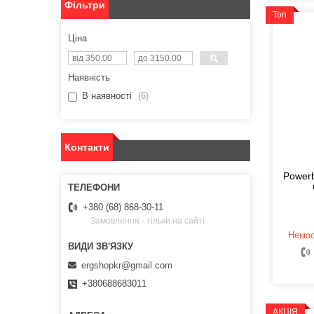
Фільтри
Топ
Ціна
Наявність
В наявності
6
Контакти
Power
+380 (68) 868-30-11
Замовлення - тільки на сайті
Немає
ergshopkr@gmail.com
+380688683011
АКЦІЯ