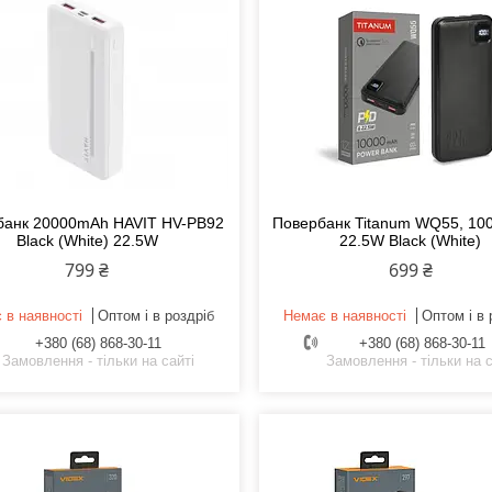
банк 20000mAh HAVIT HV-PB92
Повербанк Titanum WQ55, 10
Black (White) 22.5W
22.5W Black (White)
799 ₴
699 ₴
 в наявності
Оптом і в роздріб
Немає в наявності
Оптом і в 
+380 (68) 868-30-11
+380 (68) 868-30-11
Замовлення - тільки на сайті
Замовлення - тільки на с