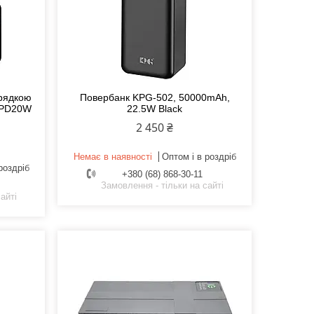
арядкою
Повербанк KPG-502, 50000mAh,
 PD20W
22.5W Black
2 450 ₴
Немає в наявності
Оптом і в роздріб
роздріб
+380 (68) 868-30-11
Замовлення - тільки на сайті
айті