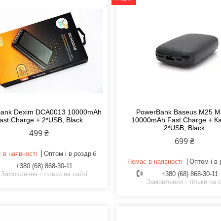
ank Dexim DCA0013 10000mAh
PowerBank Baseus M25 M
ast Charge + 2*USB, Black
10000mAh Fast Charge + К
2*USB, Black
499 ₴
699 ₴
 в наявності
Оптом і в роздріб
Немає в наявності
Оптом і в 
+380 (68) 868-30-11
Замовлення - тільки на сайті
+380 (68) 868-30-11
Замовлення - тільки на с