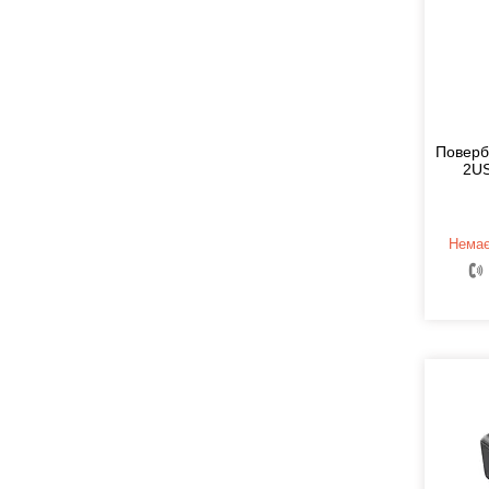
Поверб
2US
Немає