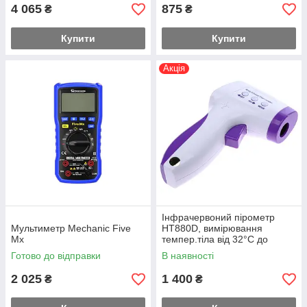
4 065
875
₴
₴
Купити
Купити
Акція
Інфрачервоний пірометр
Мультиметр Mechanic Five
HT880D, вимірювання
Mx
темпер.тіла від 32°C до
42,5°C
Готово до відправки
В наявності
2 025
1 400
₴
₴