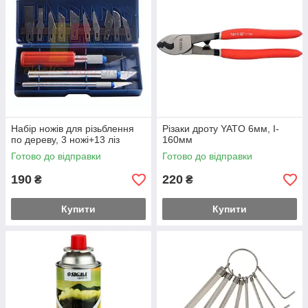
Набір ножів для різьблення
Різаки дроту YATO 6мм, I-
по дереву, 3 ножі+13 ліз
160мм
Готово до відправки
Готово до відправки
190
220
₴
₴
Купити
Купити