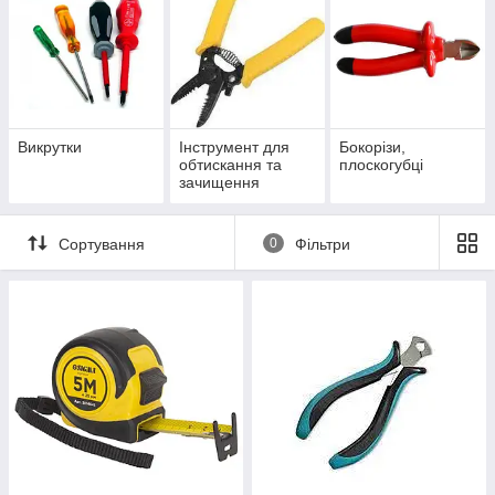
Викрутки
Інструмент для
Бокорізи,
обтискання та
плоскогубці
зачищення
кабелю
Сортування
0
Фільтри