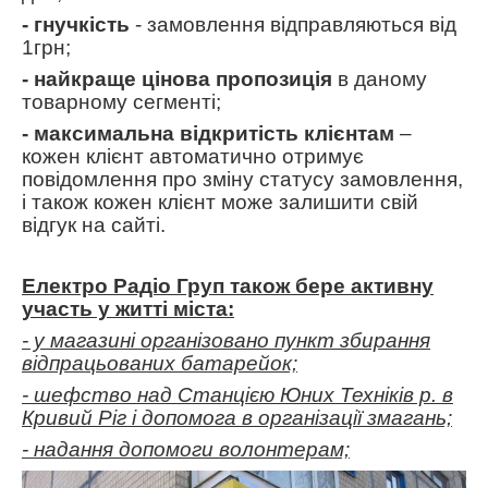
- гнучкість
- замовлення відправляються від
1грн;
- найкраще цінова пропозиція
в даному
товарному сегменті;
- максимальна відкритість клієнтам
–
кожен клієнт автоматично отримує
повідомлення про зміну статусу замовлення,
і також кожен клієнт може залишити свій
відгук на сайті.
Електро Радіо Груп також бере активну
участь у житті міста:
- у магазині організовано пункт збирання
відпрацьованих батарейок;
- шефство над Станцією Юних Техніків р. в
Кривий Ріг і допомога в організації змагань;
- надання допомоги волонтерам;