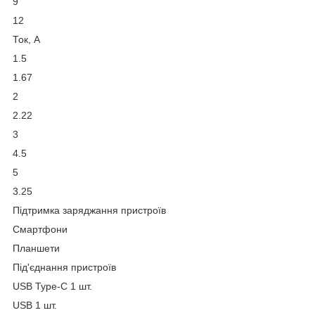
9
12
Ток, А
1.5
1.67
2
2.22
3
4.5
5
3.25
Підтримка заряджання пристроїв
Смартфони
Планшети
Під'єднання пристроїв
USB Type-C 1 шт.
USB 1 шт.