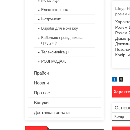
Інсталяція
Шнур
HD
Електротехніка
роз'єми
Інструмент
Характе
Роз'єм 
Вироби для монтажу
Роз'єм 
Кабельно-провідникова
Діаметр
продукція
Довжин
Позоло
Телекомунікації
Колір: 
РОЗПРОДАЖ
Прайси
Новини
Характ
Про нас
Відгуки
Основ
Доставка і оплата
Колір