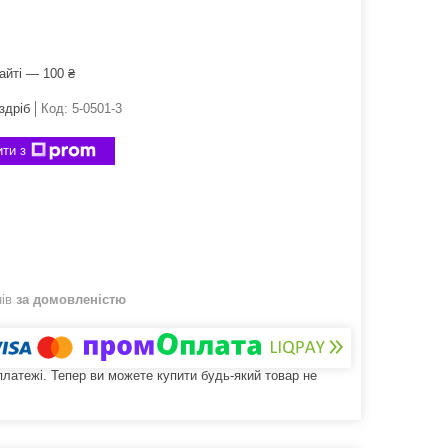
айті — 100 ₴
здріб
Код:
5-0501-3
ти з
нів
за домовленістю
 платежі. Тепер ви можете купити будь-який товар не