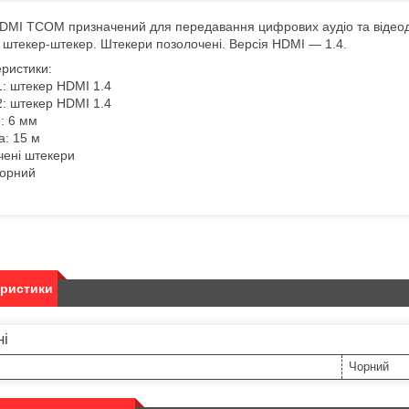
MI TCOM призначений для передавання цифрових аудіо та відеодан
штекер-штекер. Штекери позолочені. Версія HDMI — 1.4.
ристики:
1: штекер HDMI 1.4
2: штекер HDMI 1.4
: 6 мм
а: 15 м
чені штекери
чорний
еристики
ні
Чорний