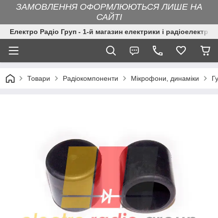
ЗАМОВЛЕННЯ ОФОРМЛЮЮТЬСЯ ЛИШЕ НА
САЙТІ
Електро Радіо Груп - 1-й магазин електрики і радіоелектрон
Товари
Радіокомпоненти
Мікрофони, динаміки
Г