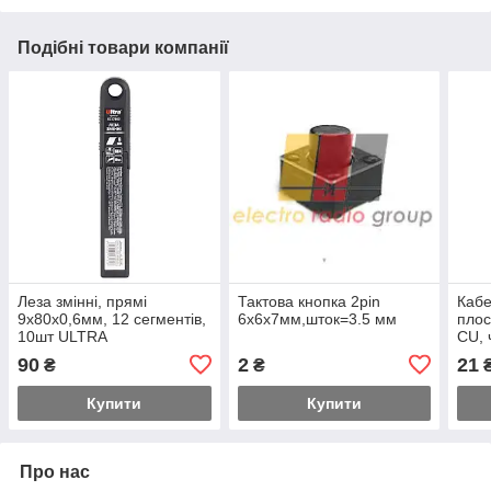
Подібні товари компанії
Леза змінні, прямі
Тактова кнопка 2pin
Кабе
9х80х0,6мм, 12 сегментів,
6х6х7мм,шток=3.5 мм
плос
10шт ULTRA
CU, 
90
2
21
₴
₴
₴
Купити
Купити
Про нас