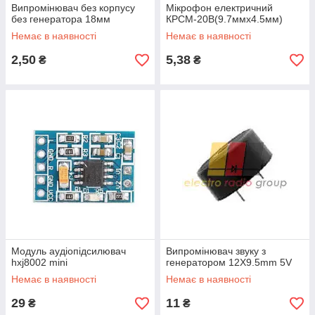
Випромінювач без корпусу
Мікрофон електричний
без генератора 18мм
КРСМ-20В(9.7ммх4.5мм)
Немає в наявності
Немає в наявності
2,50
5,38
₴
₴
Модуль аудіопідсилювач
Випромінювач звуку з
hxj8002 mini
генератором 12Χ9.5mm 5V
Немає в наявності
Немає в наявності
29
11
₴
₴