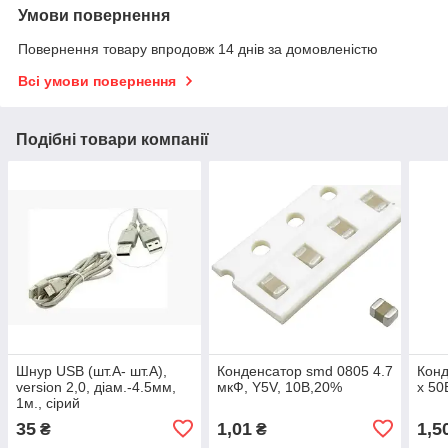
Умови повернення
Повернення товару впродовж 14 днів за домовленістю
Всі умови повернення
Подібні товари компанії
Шнур USB (шт.A- шт.А),
Конденсатор smd 0805 4.7
Конд
version 2,0, діам.-4.5мм,
мкФ, Y5V, 10В,20%
х 50
1м., сірий
35
1,01
1,5
₴
₴