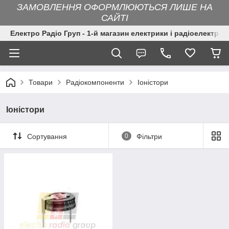
ЗАМОВЛЕННЯ ОФОРМЛЮЮТЬСЯ ЛИШЕ НА
САЙТІ
Електро Радіо Груп - 1-й магазин електрики і радіоелектрон
Товари
Радіокомпоненти
Іоністори
Іоністори
Сортування
0
Фільтри