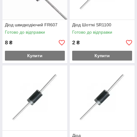
Діод швидкодіючий FR607
Діод Шотткі SR1100
Готово до відправки
Готово до відправки
8
2
₴
₴
Купити
Купити
Діод