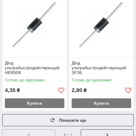
Діод
Діод
ультрабыстродействующий
ультрабыстродействующий
HER508
SF36
Готово до відправки
Готово до відправки
4,35
2,80
₴
₴
Купити
Купити
Показати ще
1
/ 7