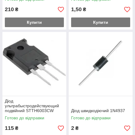
210
1,50
₴
₴
Купити
Купити
Діод
ультрабыстродействующий
подвійний STTH6003CW
Діод швидкодіючий 1N4937
Готово до відправки
Готово до відправки
115
2
₴
₴