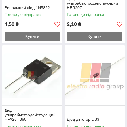
ультрабыстродействующий
Випрямний діод 1N5822
HER207
Готово до відправки
Готово до відправки
4,50
2,10
₴
₴
Купити
Купити
Діод
ультрабыстродействующий
HFA25TB60
Діод діністор DB3
Готово до відправки
Готово до відправки