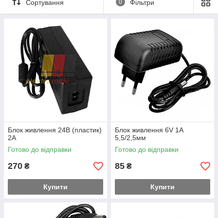
Сортування
0
Фільтри
Блок живлення 24В (пластик)
Блок живлення 6V 1A
2А
5,5/2,5мм
Готово до відправки
Готово до відправки
270
85
₴
₴
Купити
Купити