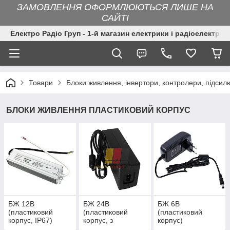
ЗАМОВЛЕННЯ ОФОРМЛЮЮТЬСЯ ЛИШЕ НА
САЙТІ
Електро Радіо Груп - 1-й магазин електрики і радіоелектрон
Товари
Блоки живлення, інвертори, контролери, підсил
БЛОКИ ЖИВЛЕННЯ ПЛАСТИКОВИЙ КОРПУС
БЖ 12В
БЖ 24В
БЖ 6В
(пластиковий
(пластиковий
(пластиковий
корпус, IP67)
корпус, з
корпус)
мережевим