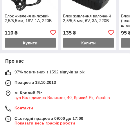
Блок живленя вилковий
Блок живлення вилочний
Блок
2,5/5,5мм, 18V, 1A, 220B
2,5/5,5 мм, 6V, 3A, 220В
(пла
штек
110
135
95
₴
₴
Купити
Купити
Про нас
97% позитивних з 1592 відгуків за рік
Працює з 18.10.2013
м. Кривий Ріг
вул.Володимира Великого, 40, Кривий Ріг, Україна
Контакти
Сьогодні працює з 09:00 до 17:00
Показати весь графік роботи