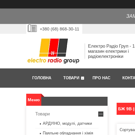
ЗА
+380 (68) 868-30-11
Електро Радіо Груп - 1
магазин електрики і
радіоелектроніки
ГОЛОВНА
ТОВАРИ
ПРО НАС
КОНТ
БЖ 9В (
Товари
АРДУІНО, модулі, датчики
Паяльне обладнання і хімія