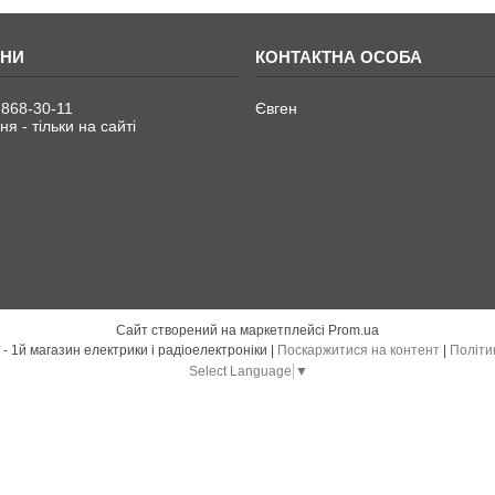
 868-30-11
Євген
я - тільки на сайті
Сайт створений на маркетплейсі
Prom.ua
Електро Радіо Груп - 1й магазин електрики і радіоелектроніки |
Поскаржитися на контент
|
Політи
Select Language
▼