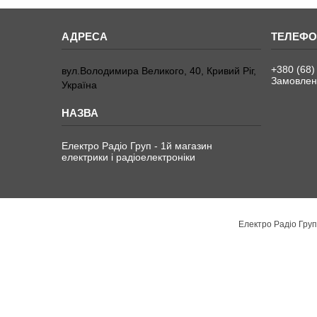
+380 (68)
вул.Володимира Великого, 40, Кривий Ріг,
Замовленн
Україна
Електро Радіо Груп - 1й магазин
електрики і радіоелектроніки