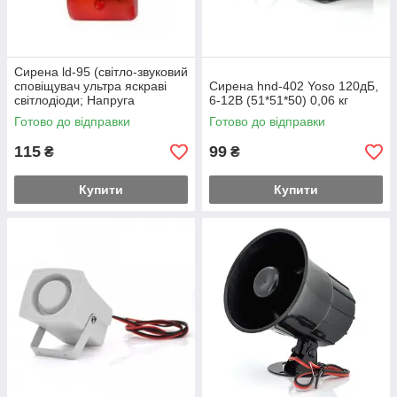
Сирена ld-95 (світло-звуковий
сповіщувач ультра яскраві
Сирена hnd-402 Yoso 120дБ,
світлодіоди; Напруга
6-12В (51*51*50) 0,06 кг
живлення, В:12
Готово до відправки
Готово до відправки
115
99
₴
₴
Купити
Купити