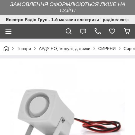
ЗАМОВЛЕННЯ ОФОРМЛЮЮТЬСЯ ЛИШЕ НА
САЙТІ
Електро Радіо Груп - 1-й магазин електрики і радіоелектрон
Товари
АРДУІНО, модулі, датчики
СИРЕНИ
Сирен