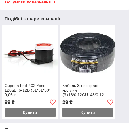
Всі умови повернення
Подібні товари компанії
Сирена hnd-402 Yoso
Кабель 3ж в екрані
120дБ, 6-12В (51*51*50)
круглий
0,06 кг
(3x16/0.12CU+48/0.12
CU), діам.-4,5мм, чорний,
99
29
₴
₴
100м.
Купити
Купити