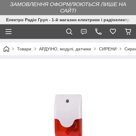
ЗАМОВЛЕННЯ ОФОРМЛЮЮТЬСЯ ЛИШЕ НА
САЙТІ
Електро Радіо Груп - 1-й магазин електрики і радіоелектрон
Товари
АРДУІНО, модулі, датчики
СИРЕНИ
Сирен