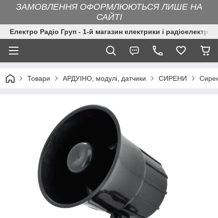
ЗАМОВЛЕННЯ ОФОРМЛЮЮТЬСЯ ЛИШЕ НА
САЙТІ
Електро Радіо Груп - 1-й магазин електрики і радіоелектрон
Товари
АРДУІНО, модулі, датчики
СИРЕНИ
Сирен