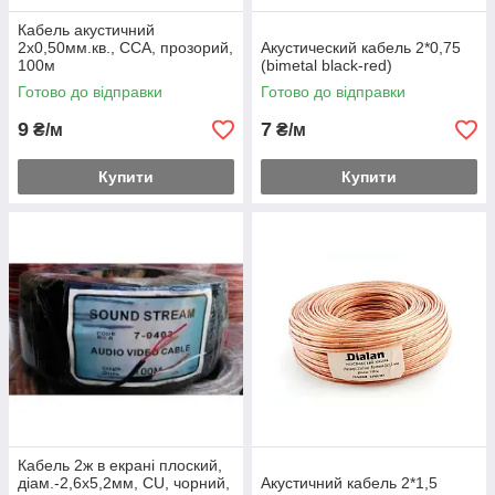
Кабель акустичний
2х0,50мм.кв., CCA, прозорий,
Акустический кабель 2*0,75
100м
(bimetal black-red)
Готово до відправки
Готово до відправки
9
7
₴/м
₴/м
Купити
Купити
Кабель 2ж в екрані плоский,
діам.-2,6х5,2мм, CU, чорний,
Акустичний кабель 2*1,5