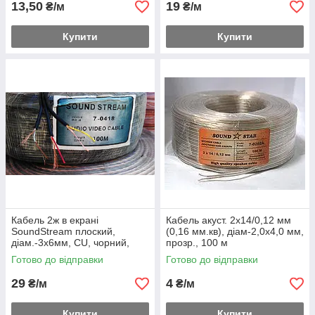
13,50
19
₴/м
₴/м
Купити
Купити
Кабель 2ж в екрані
Кабель акуст. 2х14/0,12 мм
SoundStream плоский,
(0,16 мм.кв), діам-2,0x4,0 мм,
діам.-3х6мм, CU, чорний,
прозр., 100 м
100м
Готово до відправки
Готово до відправки
29
4
₴/м
₴/м
Купити
Купити