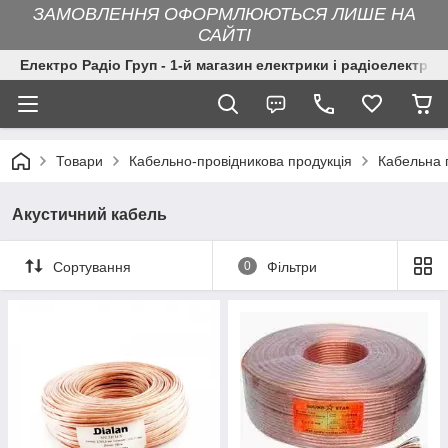
ЗАМОВЛЕННЯ ОФОРМЛЮЮТЬСЯ ЛИШЕ НА
САЙТІ
Електро Радіо Груп - 1-й магазин електрики і радіоелектрон
Товари
Кабельно-провідникова продукція
Кабельна 
Акустичний кабель
Сортування
0
Фільтри