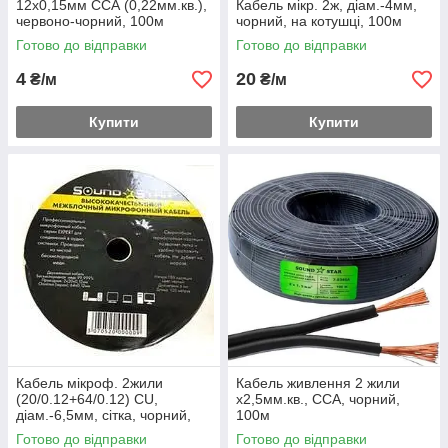
12х0,15мм CСА (0,22мм.кв.),
Кабель мікр. 2ж, діам.-4мм,
червоно-чорний, 100м
чорний, на котушці, 100м
Готово до відправки
Готово до відправки
4
20
₴/м
₴/м
Купити
Купити
Кабель мікроф. 2жили
Кабель живлення 2 жили
(20/0.12+64/0.12) CU,
х2,5мм.кв., CCA, чорний,
діам.-6,5мм, сітка, чорний,
100м
100м
Готово до відправки
Готово до відправки