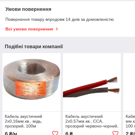
Умови повернення
Повернення товару впродовж 14 днів за домовленістю
Всі умови повернення
Подібні товари компанії
Кабель акустичний
Кабель акустичний
Кабе
2х0,16мм.кв., мідь,
2х0,57мм.кв., CCA,
мм.к
прозорий, 100м
прозорий червоно-чорний,
100 
100м
6
6
2
₴/м
₴
₴/