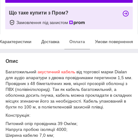
Що таке купити з Пром?
Замовлення під захистом
Характеристики
Доставка
Оплата
Умови повернення
Опис
Багатожильний
акустичний кабель
від торгової марки Dialan
для аудіо апаратури з двома провідниками перетином 1,5 мм.
Провідник з 48 біметалічних жив, міцної прозорій оболонці з
ПВХ (полівінілхлорид). Так як кабель багатожильний, а
оболонка досить гнучка, кабель можна прокладати в складних
місцях згинаючи його за необхідності. Кабель упакований в
бухти по 100 м, в поліетиленовій захисній плівці.
Конструкція:
Питомий опір провідника 39 Ом/км;
Напруга пробою ізоляції 4000;
Ширина кабелю 7,0 мм;