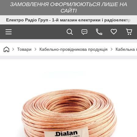
ЗАМОВЛЕННЯ ОФОРМЛЮЮТЬСЯ ЛИШЕ НА
САЙТІ
Електро Радіо Груп - 1-й магазин електрики і радіоелектрон
Товари
Кабельно-провідникова продукція
Кабельна 