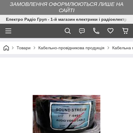
ЗАМОВЛЕННЯ ОФОРМЛЮЮТЬСЯ ЛИШЕ НА
САЙТІ
Електро Радіо Груп - 1-й магазин електрики і радіоелектрон
Товари
Кабельно-провідникова продукція
Кабельна 