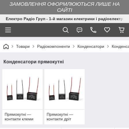
ЗАМОВЛЕННЯ ОФОРМЛЮЮТЬСЯ ЛИШЕ НА
САЙТІ
Електро Радіо Груп - 1-й магазин електрики і радіоелектрон
Товари
Радіокомпоненти
Конденсатори
Конденса
Конденсатори прямокутні
Прямокутні —
Прямокутні —
контакти клеми
контакти дріт