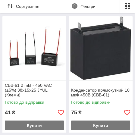
Сортування
0
Фільтри
CBB-61 2 mkf - 450 VAC
(±5%) 38x15x25 JYUL
Конденсатор прямокутний 10
(Клеми)
мкФ 450В (CBB-61)
Готово до відправки
Готово до відправки
41
75
₴
₴
Купити
Купити