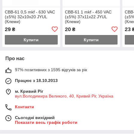
CBB-61 0,5 mkf - 630 VAC
CBB-61 1 mkf - 450 VAC
CBB-
(±5%) 32x10x20 JYUL
(±5%) 37x11x22 JYUL
(±5%
(Клеми)
(Клеми)
(Кле
29
20
23
₴
₴
Купити
Купити
Про нас
97% позитивних з 1595 відгуків за рік
Працює з 18.10.2013
м. Кривий Ріг
вул.Володимира Великого, 40, Кривий Ріг, Україна
Контакти
Сьогодні вихідний
Показати весь графік роботи