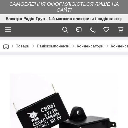
ЗАМОВЛЕННЯ ОФОРМЛЮЮТЬСЯ ЛИШЕ НА
САЙТІ
Електро Радіо Груп - 1-й магазин електрики і радіоелектрон
Товари
Радіокомпоненти
Конденсатори
Конденса