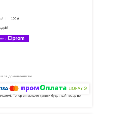
айті — 100 ₴
здріб
ти з
нів
за домовленістю
 платежі. Тепер ви можете купити будь-який товар не