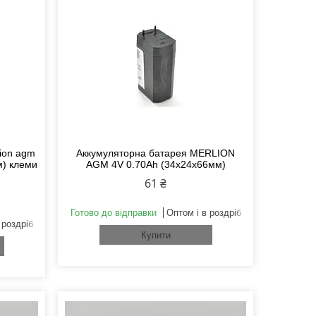
ion agm
Аккумуляторна батарея MERLION
м) клеми
AGM 4V 0.70Ah (34х24х66мм)
61 ₴
Готово до відправки
Оптом і в роздріб
 роздріб
Купити