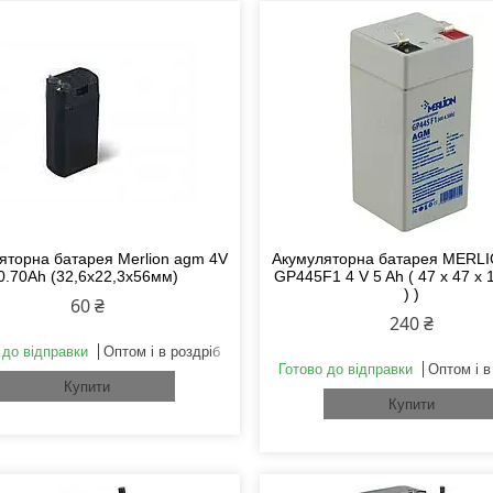
яторна батарея Merlion agm 4V
Акумуляторна батарея MERL
0.70Ah (32,6х22,3х56мм)
GP445F1 4 V 5 Ah ( 47 x 47 x 
) )
60 ₴
240 ₴
 до відправки
Оптом і в роздріб
Готово до відправки
Оптом і в
Купити
Купити