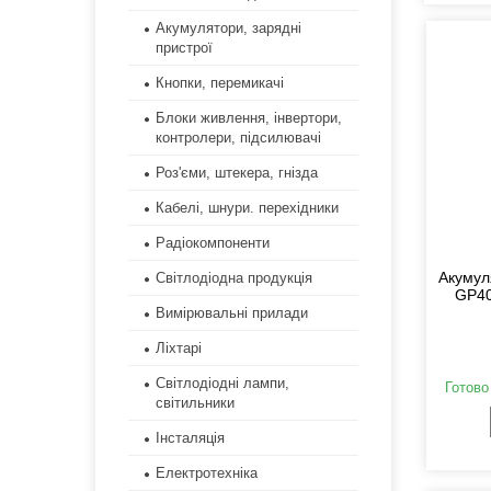
Акумулятори, зарядні
пристрої
Кнопки, перемикачі
Блоки живлення, інвертори,
контролери, підсилювачі
Роз'єми, штекера, гнізда
Кабелі, шнури. перехідники
Радіокомпоненти
Акумул
Світлодіодна продукція
GP409
Вимірювальні прилади
Ліхтарі
Світлодіодні лампи,
Готово
світильники
Інсталяція
Електротехніка