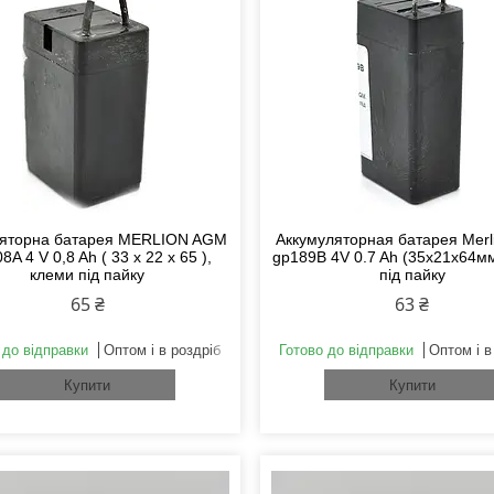
яторна батарея MERLION AGM
Аккумуляторная батарея Merl
A 4 V 0,8 Ah ( 33 x 22 x 65 ),
gp189B 4V 0.7 Ah (35х21х64м
клеми під пайку
під пайку
65 ₴
63 ₴
 до відправки
Оптом і в роздріб
Готово до відправки
Оптом і в
Купити
Купити