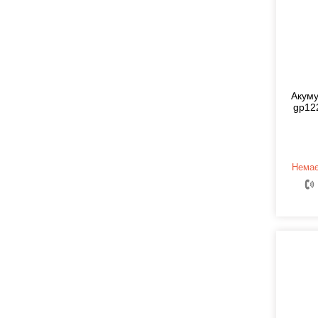
Акуму
gp122
Немає