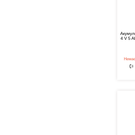
Акумул
4 V 5 A
Немає