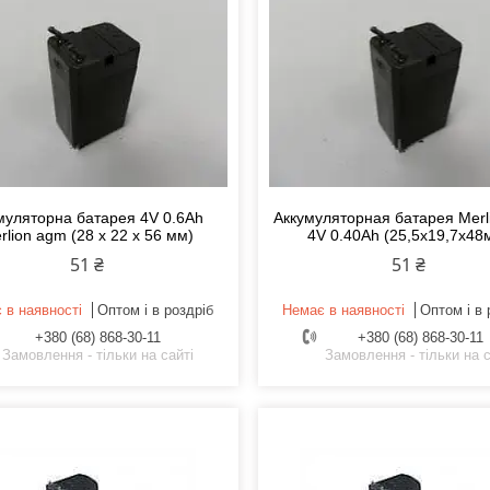
муляторна батарея 4V 0.6Ah
Аккумуляторная батарея Merl
rlion agm (28 х 22 х 56 мм)
4V 0.40Ah (25,5х19,7х48
51 ₴
51 ₴
 в наявності
Оптом і в роздріб
Немає в наявності
Оптом і в 
+380 (68) 868-30-11
+380 (68) 868-30-11
Замовлення - тільки на сайті
Замовлення - тільки на с