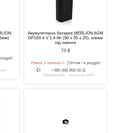
RLION
Акумуляторна батарея MERLION AGM
45мм)
GP169 4 V 1,4 Ah (90 x 35 x 20), клеми
під паяння
79 ₴
роздріб
Немає в наявності
Оптом і в роздріб
айті
+380 (68) 868-30-11
Замовлення - тільки на сайті