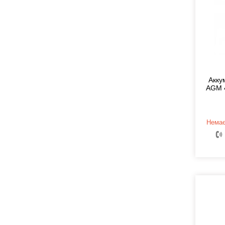
Акку
AGM 4
Немає