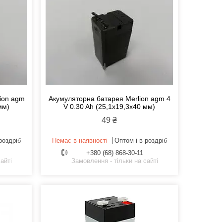
ion agm
Акумуляторна батарея Merlion agm 4
мм)
V 0.30 Ah (25,1х19,3х40 мм)
49 ₴
роздріб
Немає в наявності
Оптом і в роздріб
+380 (68) 868-30-11
айті
Замовлення - тільки на сайті