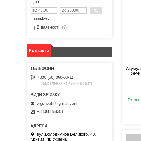
Ціна
Наявність
В наявності
9
Контакти
Акумул
GP408
+380 (68) 868-30-11
Замовлення - тільки на сайті
Готово
ergshopkr@gmail.com
+380688683011
вул.Володимира Великого, 40,
Кривий Ріг, Україна