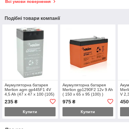
Всі умови повернення
Подібні товари компанії
Акумуляторна батарея
Акумуляторна батарея
Акум
Merlion agm gp445F1 4V
Merlion gp1290F2 12v 9 Ah
Merl
4,5 Ah (47 x 47 x 100 (105)
( 150 x 65 x 95 (100) )
V 2,
Orange
Q10
235
975
450
₴
₴
Купити
Купити