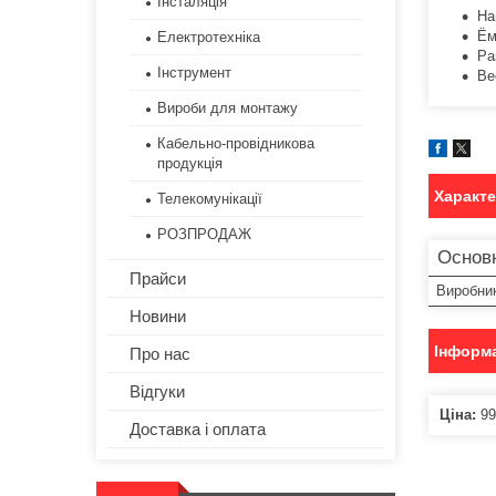
Інсталяція
На
Ём
Електротехніка
Ра
Інструмент
Ве
Вироби для монтажу
Кабельно-провідникова
продукція
Характ
Телекомунікації
РОЗПРОДАЖ
Основн
Прайси
Виробни
Новини
Інформа
Про нас
Відгуки
Ціна:
99
Доставка і оплата