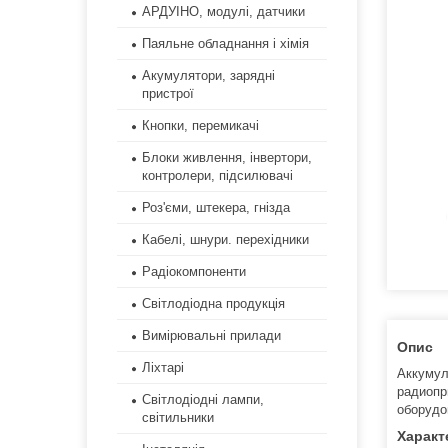
АРДУІНО, модулі, датчики
Паяльне обладнання і хімія
Акумулятори, зарядні
пристрої
Кнопки, перемикачі
Блоки живлення, інвертори,
контролери, підсилювачі
Роз'єми, штекера, гнізда
Кабелі, шнури. перехідники
Радіокомпоненти
Світлодіодна продукція
Вимірювальні прилади
Опис
Ліхтарі
Аккумул
радиопр
Світлодіодні лампи,
оборудо
світильники
Характ