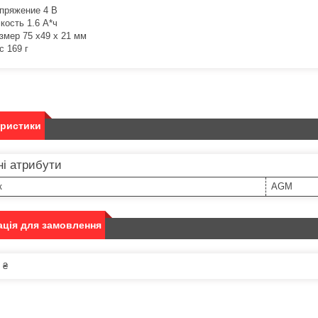
пряжение 4 В
кость 1.6 А*ч
змер 75 x49 x 21 мм
с 169 г
еристики
і атрибути
к
AGM
ція для замовлення
 ₴