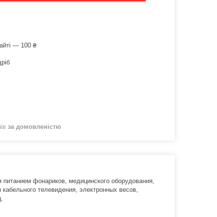
айті — 100 ₴
дріб
нів
за домовленістю
я питанием фонариков, медицинского оборудования,
 кабельного телевидения, электронных весов,
д.