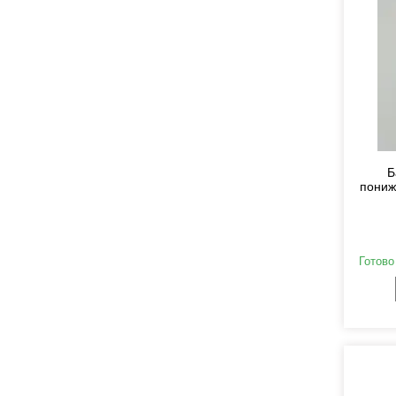
Б
пониж
Готово