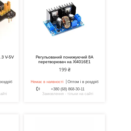
.3 V-5V
Регульований понижуючий 8А
перетворювач на Xl4016E1
199 ₴
роздріб
Немає в наявності
Оптом і в роздріб
+380 (68) 868-30-11
айті
Замовлення - тільки на сайті