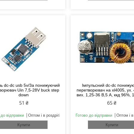
ь dc-dc usb 5v/3a понижуючий
Імпульсний dc-dc понижу
ворювач Uin 7,5-28V buck step
перетворювач на xl4005, ух. 
down
вих. 1,25-36 В,5 А, ккд 96%, 
51 ₴
65 ₴
 до відправки
Оптом і в роздріб
Готово до відправки
Оптом і в
Купити
Купити