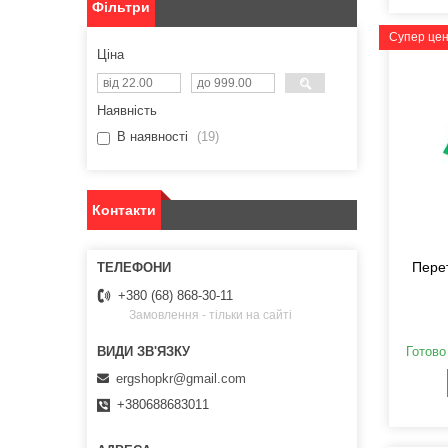
Фільтри
Супер це
Ціна
Наявність
В наявності
19
Контакти
Пере
+380 (68) 868-30-11
Замовлення - тільки на сайті
Готово
ergshopkr@gmail.com
+380688683011