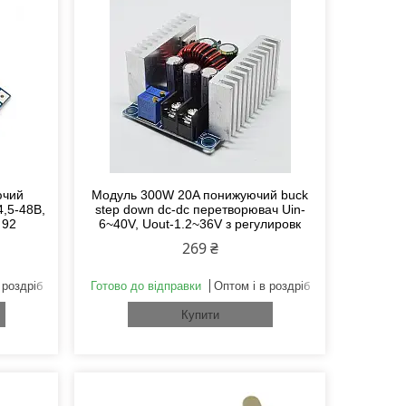
ючий
Модуль 300W 20A понижуючий buck
4,5-48В,
step down dc-dc перетворювач Uin-
 92
6~40V, Uout-1.2~36V з регулировк
269 ₴
 роздріб
Готово до відправки
Оптом і в роздріб
Купити