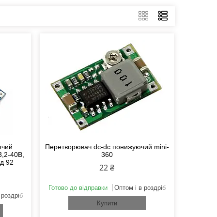
ючий
Перетворювач dc-dc понижуючий mini-
3,2-40В,
360
кд 92
22 ₴
Готово до відправки
Оптом і в роздріб
 роздріб
Купити