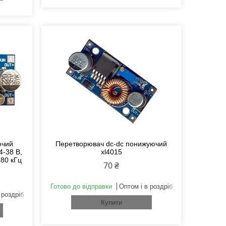
ючий
Перетворювач dc-dc понижуючий
4-38 В,
xl4015
180 кГц
70 ₴
Готово до відправки
Оптом і в роздріб
 роздріб
Купити