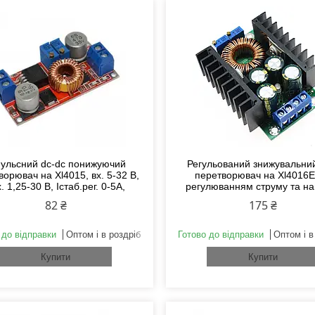
пульсний dc-dc понижуючий
Регульований знижувальний
ворювач на Xl4015, вх. 5-32 В,
перетворювач на Xl4016E
. 1,25-30 В, Icтаб.рег. 0-5А,
регулюванням струму та на
82 ₴
175 ₴
 до відправки
Оптом і в роздріб
Готово до відправки
Оптом і в
Купити
Купити