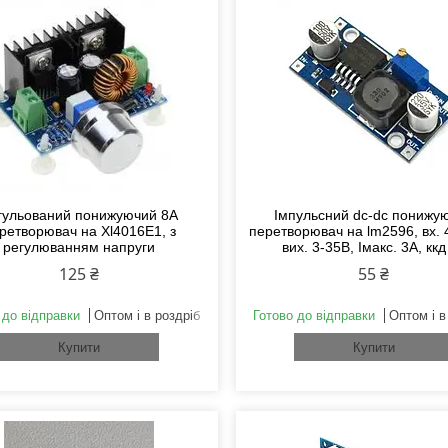
гульований понижуючий 8А
Імпульсний dc-dc понижу
ретворювач на Xl4016E1, з
перетворювач на lm2596, вх. 
регулюванням напруги
вих. 3-35В, Імакс. 3А, ккд
125 ₴
55 ₴
 до відправки
Оптом і в роздріб
Готово до відправки
Оптом і в
Купити
Купити