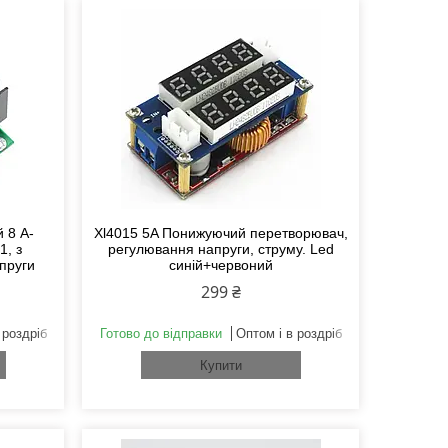
 8 А-
Xl4015 5A Понижуючий перетворювач,
1, з
регулювання напруги, струму. Led
пруги
синій+червоний
299 ₴
 роздріб
Готово до відправки
Оптом і в роздріб
Купити