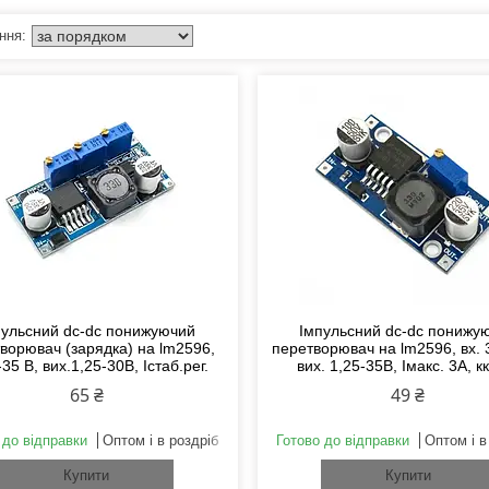
пульсний dc-dc понижуючий
Імпульсний dc-dc понижу
ворювач (зарядка) на lm2596,
перетворювач на lm2596, вх. 
-35 В, вих.1,25-30В, Icтаб.рег.
вих. 1,25-35В, Імакс. 3А, к
65 ₴
49 ₴
 до відправки
Оптом і в роздріб
Готово до відправки
Оптом і в
Купити
Купити