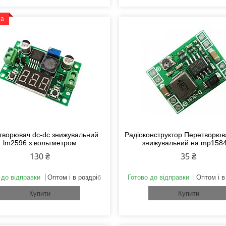
на
творювач dc-dc знижувальний
Радіоконструктор Перетворюв
lm2596 з вольтметром
знижувальний на mp158
130 ₴
35 ₴
 до відправки
Оптом і в роздріб
Готово до відправки
Оптом і в
Купити
Купити