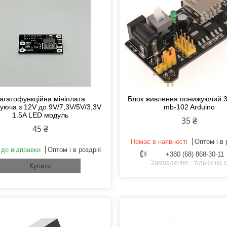
агатофункційна мініплата
Блок живлення понижуючий 3
уюча з 12V до 9V/7,3V/5V/3,3V
mb-102 Arduino
1.5A LED модуль
35 ₴
45 ₴
Немає в наявності
Оптом і в 
 до відправки
Оптом і в роздріб
+380 (68) 868-30-11
Замовлення - тільки на с
Купити