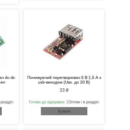
ач dc-dc
Понижуючий перетворювач 5 В 1,5 А з
4en
usb-виходом (Uвх. до 20 В)
33 ₴
 роздріб
Готово до відправки
Оптом і в роздріб
Купити