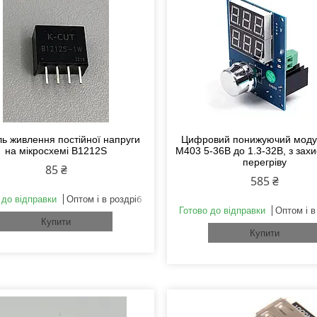
ь живлення постійної напруги
Цифровий понижуючий моду
на мікросхемі B1212S
M403 5-36В до 1.3-32В, з захи
перегріву
85 ₴
585 ₴
 до відправки
Оптом і в роздріб
Готово до відправки
Оптом і в
Купити
Купити