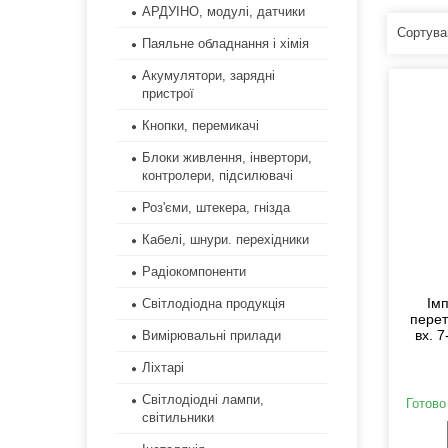
АРДУІНО, модулі, датчики
Паяльне обладнання і хімія
Акумулятори, зарядні
пристрої
Кнопки, перемикачі
Блоки живлення, інвертори,
контролери, підсилювачі
Роз'єми, штекера, гнізда
Кабелі, шнури. перехідники
Радіокомпоненти
Ім
Світлодіодна продукція
перет
вх. 7
Вимірювальні прилади
Ліхтарі
Світлодіодні лампи,
Готово
світильники