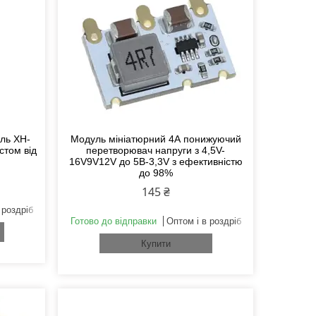
ль XH-
Модуль мініатюрний 4А понижуючий
стом від
перетворювач напруги з 4,5V-
16V9V12V до 5B-3,3V з ефективністю
до 98%
145 ₴
 роздріб
Готово до відправки
Оптом і в роздріб
Купити