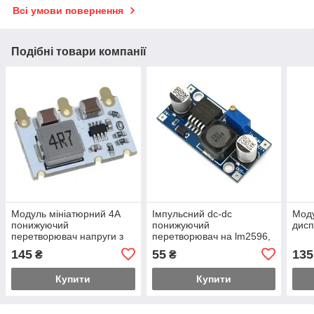
Всі умови повернення
Подібні товари компанії
Модуль мініатюрний 4А
Імпульсний dc-dc
Моду
понижуючий
понижуючий
дисп
перетворювач напруги з
перетворювач на lm2596,
4,5V-16V9V12V до 5B-3,3V
вх. 4,5-48В, вих. 3-35В,
145
55
135
₴
₴
з ефективністю до 98%
Імакс. 3А, ккд 92
Купити
Купити