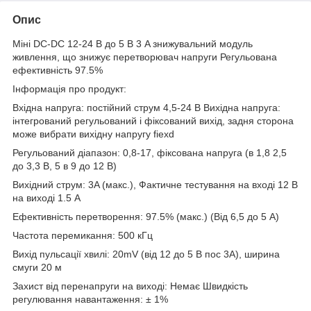
Опис
Міні DC-DC 12-24 В до 5 В 3 A знижувальний модуль
живлення, що знижує перетворювач напруги Регульована
ефективність 97.5%
Інформація про продукт:
Вхідна напруга: постійний струм 4,5-24 В Вихідна напруга:
інтегрований регульований і фіксований вихід, задня сторона
може вибрати вихідну напругу fiexd
Регульований діапазон: 0,8-17, фіксована напруга (в 1,8 2,5
до 3,3 В, 5 в 9 до 12 В)
Вихідний струм: 3A (макс.), Фактичне тестування на вході 12 В
на виході 1.5 A
Ефективність перетворення: 97.5% (макс.) (Від 6,5 до 5 А)
Частота перемикання: 500 кГц
Вихід пульсації хвилі: 20mV (від 12 до 5 В пос 3A), ширина
смуги 20 м
Захист від перенапруги на виході: Немає Швидкість
регулювання навантаження: ± 1%