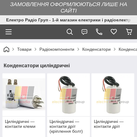
ЗАМОВЛЕННЯ ОФОРМЛЮЮТЬСЯ ЛИШЕ НА
САЙТІ
Електро Радіо Груп - 1-й магазин електрики і радіоелектрон
Товари
Радіокомпоненти
Конденсатори
Конденса
Конденсатори циліндричні
Циліндричні —
Циліндричні —
Циліндричні —
контакти клеми
контакти дріт
контакти дріт
(кріплення болт)