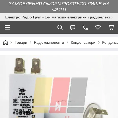
ЗАМОВЛЕННЯ ОФОРМЛЮЮТЬСЯ ЛИШЕ НА
САЙТІ
Електро Радіо Груп - 1-й магазин електрики і радіоелектрон
Товари
Радіокомпоненти
Конденсатори
Конденса