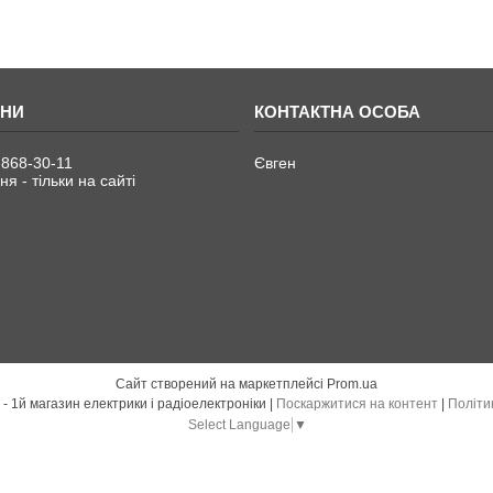
 868-30-11
Євген
я - тільки на сайті
Сайт створений на маркетплейсі
Prom.ua
Електро Радіо Груп - 1й магазин електрики і радіоелектроніки |
Поскаржитися на контент
|
Політи
Select Language
▼