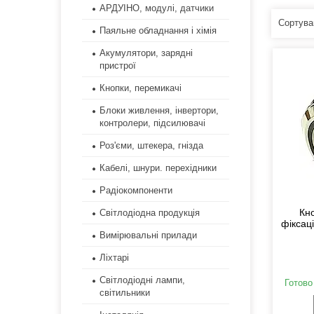
АРДУІНО, модулі, датчики
Паяльне обладнання і хімія
Акумулятори, зарядні
пристрої
Кнопки, перемикачі
Блоки живлення, інвертори,
контролери, підсилювачі
Роз'єми, штекера, гнізда
Кабелі, шнури. перехідники
Радіокомпоненти
Кн
Світлодіодна продукція
фіксац
Вимірювальні прилади
Ліхтарі
Світлодіодні лампи,
Готово
світильники