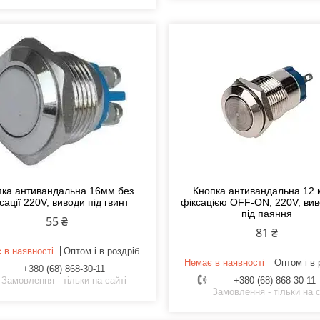
пка антивандальна 16мм без
Кнопка антивандальна 12 
сації 220V, виводи під гвинт
фіксацією OFF-ON, 220V, ви
під паяння
55 ₴
81 ₴
 в наявності
Оптом і в роздріб
Немає в наявності
Оптом і в 
+380 (68) 868-30-11
Замовлення - тільки на сайті
+380 (68) 868-30-11
Замовлення - тільки на с