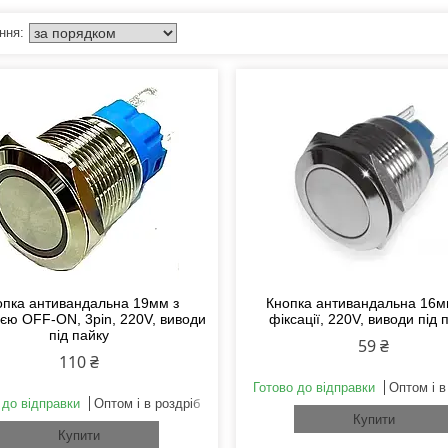
опка антивандальна 19мм з
Кнопка антивандальна 16м
ією OFF-ON, 3pin, 220V, виводи
фіксації, 220V, виводи під 
під пайку
59 ₴
110 ₴
Готово до відправки
Оптом і в
 до відправки
Оптом і в роздріб
Купити
Купити