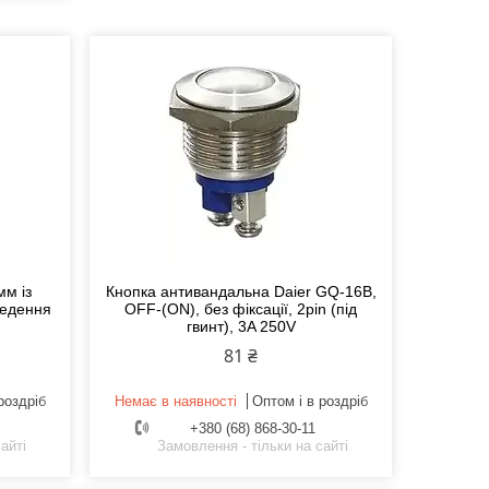
мм із
Кнопка антивандальна Daier GQ-16B,
ведення
OFF-(ON), без фіксації, 2pin (під
гвинт), 3A 250V
81 ₴
роздріб
Немає в наявності
Оптом і в роздріб
+380 (68) 868-30-11
айті
Замовлення - тільки на сайті