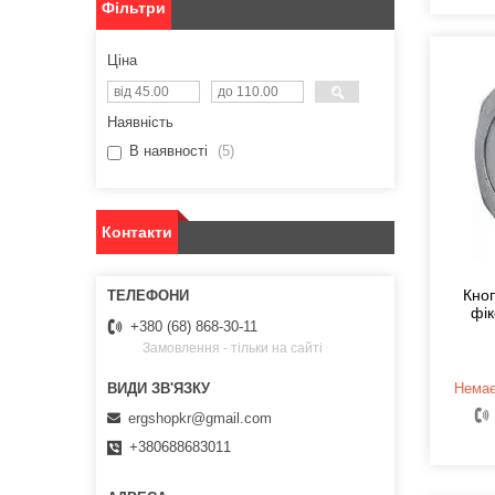
Фільтри
Ціна
Наявність
В наявності
5
Контакти
Кно
фік
+380 (68) 868-30-11
Замовлення - тільки на сайті
Немає
ergshopkr@gmail.com
+380688683011