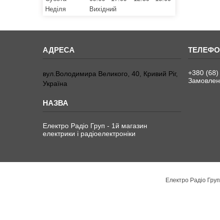
Неділя
Вихідний
+380 (68)
вул.Володимира Великого, 40, Кривий Ріг,
Замовленн
Україна
Електро Радіо Груп - 1й магазин
електрики і радіоелектроніки