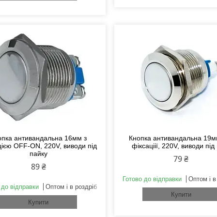
опка антивандальна 16мм з
Кнопка антивандальна 19м
цією OFF-ON, 220V, виводи під
фіксаціії, 220V, виводи під
пайку
79 ₴
89 ₴
Готово до відправки
Оптом і в
 до відправки
Оптом і в роздріб
Купити
Купити