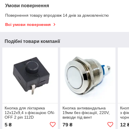
Умови повернення
Повернення товару впродовж 14 днів за домовленістю
Всі умови повернення
Подібні товари компанії
Кнопка для ліхтарика
Кнопка антивандальна
Кноп
12x12x9,4 з фіксацією ON-
19мм без фіксаціії, 220V,
з фі
OFF 2 pin 112D
виводи під винт
чорн
5
79
12
₴
₴