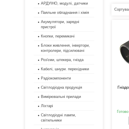
АРДУІНО, модулі, датчики
Паяльне обладнання і хімія
Акумулятори, зарядні
пристрої
Кнопки, перемикачі
Блоки живлення, інвертори,
контролери, підсилювачі
Роз'єми, штекера, гнізда
Кабелі, шнури. перехідники
Радіокомпоненти
Гнізд
Світлодіодна продукція
Вимірювальні прилади
Ліхтарі
Готово
Світлодіодні лампи,
світильники