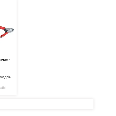
дилами
роздріб
айті