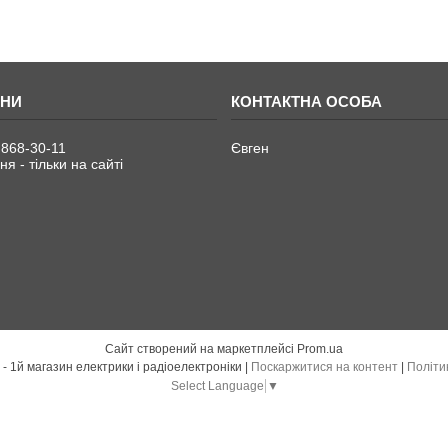
 868-30-11
Євген
я - тільки на сайті
Сайт створений на маркетплейсі
Prom.ua
Електро Радіо Груп - 1й магазин електрики і радіоелектроніки |
Поскаржитися на контент
|
Політи
Select Language
▼