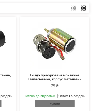
нтажне,
Гніздо прикурювача монтажне
+запальничка, корпус металевий
75 ₴
 роздріб
Готово до відправки
Оптом і в роздріб
Купити