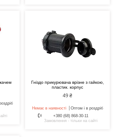
икачем
Гніздо прикурювача врізне з гайкою,
пластик. корпус
49 ₴
роздріб
Немає в наявності
Оптом і в роздріб
айті
+380 (68) 868-30-11
Замовлення - тільки на сайті