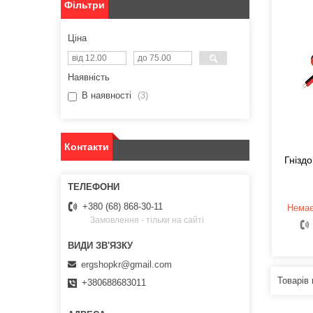
Фільтри
Ціна
Наявність
В наявності
3
Контакти
Гнізд
+380 (68) 868-30-11
Немає
Замовлення - тільки на сайті
ergshopkr@gmail.com
+380688683011