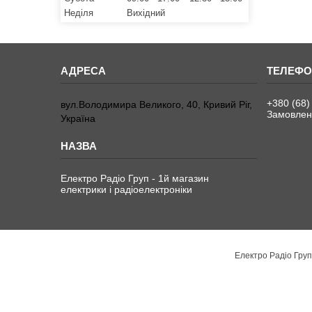
Неділя
Вихідний
+380 (68)
вул.Володимира Великого, 40, Кривий Ріг,
Замовленн
Україна
Електро Радіо Груп - 1й магазин
електрики і радіоелектроніки