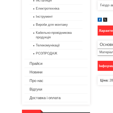
Інсталяція
Гніздо 
Електротехніка
Інструмент
Вироби для монтажу
Характ
Кабельно-провідникова
продукція
Основ
Телекомунікації
Матеріа
РОЗПРОДАЖ
Прайси
Інформа
Новини
Ціна:
28
Про нас
Відгуки
Доставка і оплата