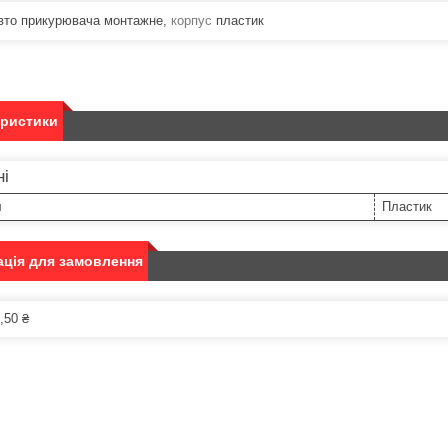
авто прикурювача монтажне,
корпус
пластик
еристики
ні
л
Пластик
ція для замовлення
,50 ₴