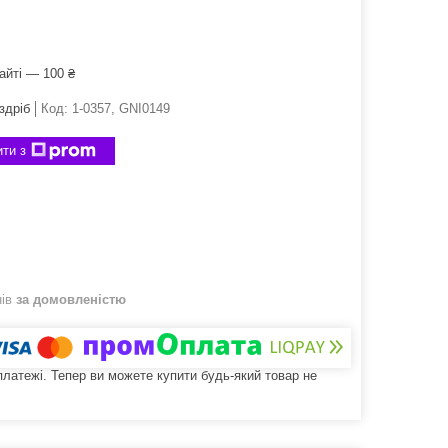
айті — 100 ₴
здріб
Код:
1-0357, GNI0149
ти з
нів
за домовленістю
 платежі. Тепер ви можете купити будь-який товар не