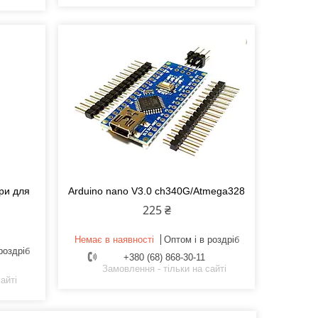
ури для
Arduino nano V3.0 ch340G/Atmega328
225 ₴
Немає в наявності
Оптом і в роздріб
роздріб
+380 (68) 868-30-11
Замовлення - тільки на сайті
айті