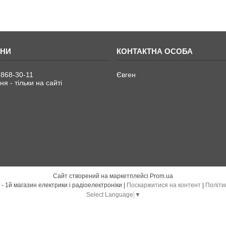
 868-30-11
Євген
я - тільки на сайті
Сайт створений на маркетплейсі
Prom.ua
Електро Радіо Груп - 1й магазин електрики і радіоелектроніки |
Поскаржитися на контент
|
Політи
Select Language
▼