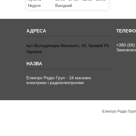
Неділя
Вихідний
+380 (68)
вул.Володимира Великого, 40, Кривий Ріг,
Замовленн
Україна
Електро Радіо Груп - 1й магазин
електрики і радіоелектроніки