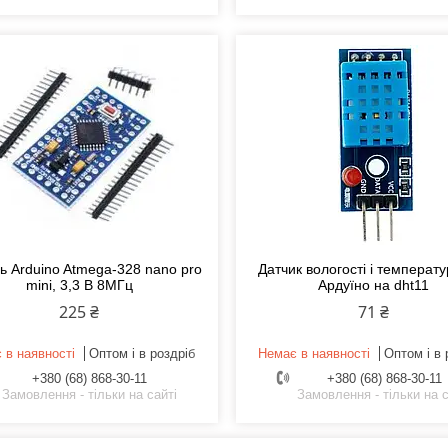
 Arduino Atmega-328 nano pro
Датчик вологості і температ
mini, 3,3 В 8МГц
Ардуїно на dht11
225 ₴
71 ₴
 в наявності
Оптом і в роздріб
Немає в наявності
Оптом і в 
+380 (68) 868-30-11
+380 (68) 868-30-11
Замовлення - тільки на сайті
Замовлення - тільки на с