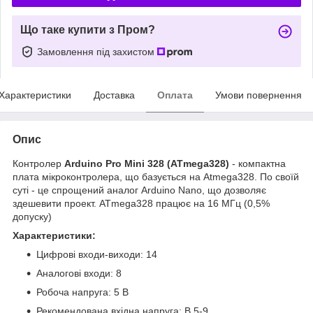
Що таке купити з Пром?
Замовлення під захистом
Характеристики
Доставка
Оплата
Умови повернення
Опис
Контролер
Arduino Pro Mini 328 (ATmega328)
- компактна
плата мікроконтролера, що базується на Atmega328. По своїй
суті - це спрощений аналог Arduino Nano, що дозволяє
здешевити проект. ATmega328 працює на 16 МГц (0,5%
допуску)
Характеристики:
Цифрові входи-виходи: 14
Аналогові входи: 8
Робоча напруга: 5 В
Рекомендована вхідна напруга: В 5-9