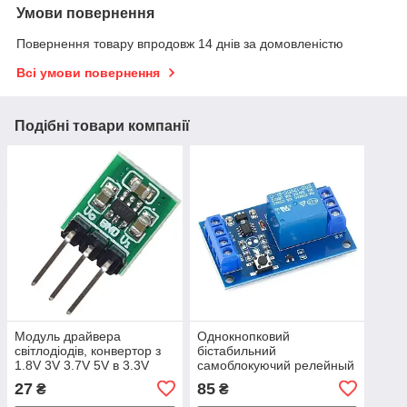
Умови повернення
Повернення товару впродовж 14 днів за домовленістю
Всі умови повернення
Подібні товари компанії
Модуль драйвера
Однокнопковий
світлодіодів, конвертор з
бістабильний
1.8V 3V 3.7V 5V в 3.3V
самоблокуючий релейный
модуль 5В
27
85
₴
₴