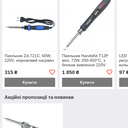
Паяльник Zd-721C, 60W,
Паяльник HandsKit T12Р
LED 
220V, ніхромовий нагрівач
міні, 72W, 200-450°C, з
рег
блоком живлення 220V
коль
A60
315
1 850
97
₴
₴
Купити
Купити
Акційні пропозиції та новинки