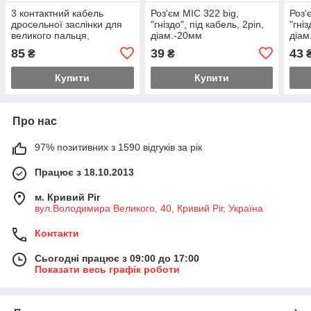
3 контактний кабель
Роз'єм MIC 322 big,
Роз'
дросельної заслінки для
"гніздо", під кабель, 2pin,
"гніз
великого пальця,
діам.-20мм
діам
універсальний для
85
39
43
₴
₴
електричного велосипеда,
скутера Мама-Мама
Купити
Купити
Про нас
97% позитивних з 1590 відгуків за рік
Працює з 18.10.2013
м. Кривий Ріг
вул.Володимира Великого, 40, Кривий Ріг, Україна
Контакти
Сьогодні працює з 09:00 до 17:00
Показати весь графік роботи