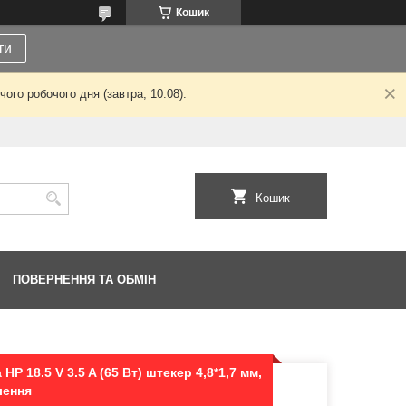
Кошик
ти
ого робочого дня (завтра, 10.08).
Кошик
ПОВЕРНЕННЯ ТА ОБМІН
P 18.5 V 3.5 A (65 Вт) штекер 4,8*1,7 мм,
лення