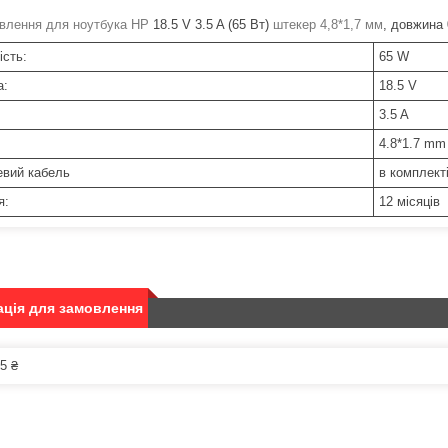
влення для ноутбука HP
18.5 V 3.5 A (65 Вт)
штекер 4,8*1,7 мм
, довжина
ість:
65 W
а:
18.5 V
3.5 A
4.8*1.7 mm
вий кабель
в комплект
я:
12 місяців
ція для замовлення
5 ₴