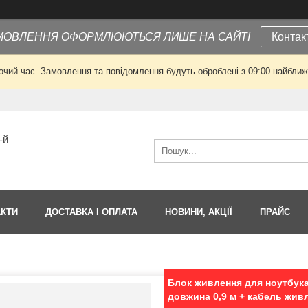
МОВЛЕННЯ ОФОРМЛЮЮТЬСЯ ЛИШЕ НА САЙТІ
Контак
очий час. Замовлення та повідомлення будуть оброблені з 09:00 найближч
-й
АКТИ
ДОСТАВКА І ОПЛАТА
НОВИНИ, АКЦІЇ
ПРАЙС
Блок живлення для ноутбука H
довжина 0,9 м + кабель жив