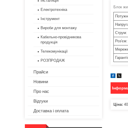
Інсталяція
Блок жи
Електротехніка
Потужн
Інструмент
Напруг
Вироби для монтажу
Струм:
Кабельно-провідникова
Роз'єм:
продукція
Мереже
Телекомунікації
Гаранті
РОЗПРОДАЖ
Прайси
Новини
Інформа
Про нас
Відгуки
Ціна:
40
Доставка і оплата