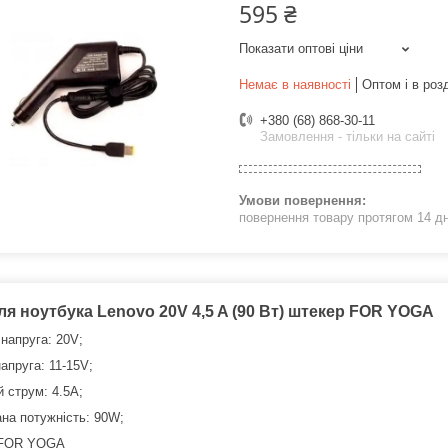
595 ₴
Показати оптові ціни
Немає в наявності
Оптом і в роз
+380 (68) 868-30-11
Замовлення - тільки на сайті
повернення товару протягом 14 д
ля ноутбука Lenovo 20V 4,5 A (90 Вт) штекер FOR YOGA
 напруга: 20V;
апруга: 11-15V;
й струм: 4.5A;
на потужність: 90W;
 FOR YOGA