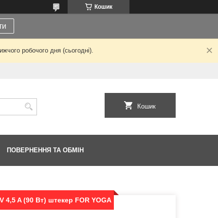
Кошик
ти
жчого робочого дня (сьогодні).
Кошик
ПОВЕРНЕННЯ ТА ОБМІН
V 4,5 A (90 Вт) штекер FOR YOGA