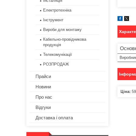
Інсталяція
Електротехніка
Інструмент
Вироби для монтажу
Характ
Кабельно-провідникова
продукція
Основ
Телекомунікації
Виробни
РОЗПРОДАЖ
Інформа
Прайси
Новини
Ціна:
59
Про нас
Відгуки
Доставка і оплата