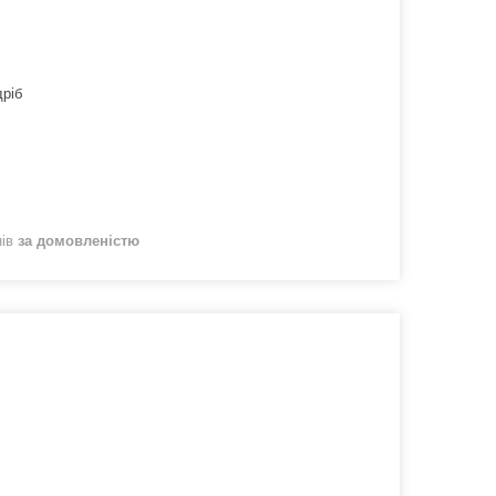
дріб
нів
за домовленістю