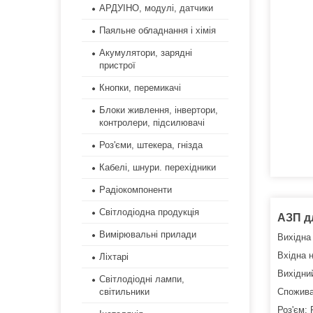
АРДУІНО, модулі, датчики
Паяльне обладнання і хімія
Акумулятори, зарядні
пристрої
Кнопки, перемикачі
Блоки живлення, інвертори,
контролери, підсилювачі
Роз'єми, штекера, гнізда
Кабелі, шнури. перехідники
Радіокомпоненти
Світлодіодна продукція
АЗП д
Вимірювальні прилади
Вихідна
Вхідна н
Ліхтарі
Вихідни
Світлодіодні лампи,
світильники
Спожива
Роз'єм: