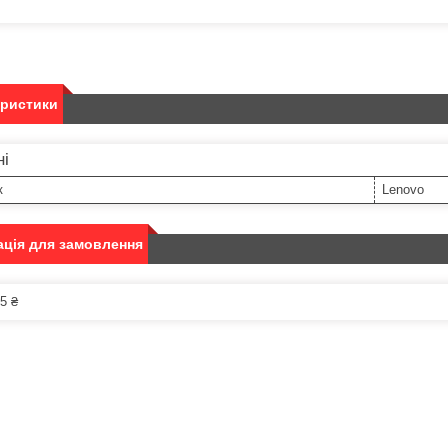
еристики
ні
к
Lenovo
ція для замовлення
5 ₴