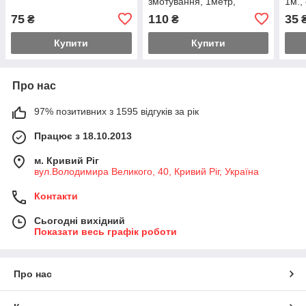
змотування, 1метр,
1м.,
чорний
75
110
35
₴
₴
Купити
Купити
Про нас
97% позитивних з 1595 відгуків за рік
Працює з 18.10.2013
м. Кривий Ріг
вул.Володимира Великого, 40, Кривий Ріг, Україна
Контакти
Сьогодні вихідний
Показати весь графік роботи
Про нас