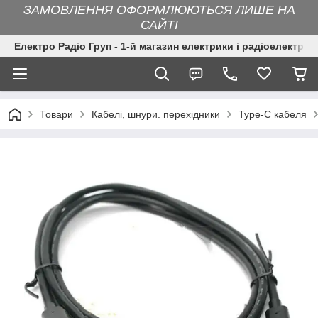
ЗАМОВЛЕННЯ ОФОРМЛЮЮТЬСЯ ЛИШЕ НА
САЙТІ
Електро Радіо Груп - 1-й магазин електрики і радіоелектрон
Товари
Кабелі, шнури. перехідники
Type-C кабеля