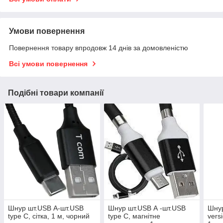
Умови повернення
Повернення товару впродовж 14 днів за домовленістю
Всі умови повернення
Подібні товари компанії
Шнур шт.USB А-шт.USB
Шнур шт.USB А -шт.USB
Шнур
type C, сітка, 1 м, чорний
type C, магнітне
vers