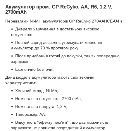
Акумулятор пром. GP ReCyko, AA, R6, 1,2 V,
2700mAh
Перевагами Ni-MH акумуляторів GP ReCyko 270ААНСЕ-U4 є:
Джерело харчування з достатньою високою
потужністю;
Повний заряд дозволяє утримувати живлення
акумулятор до 70 % протягом року;
Після придбання готові до покупки, так як попередньо
заряджені;
Екологічно безпечні.
Дана модель акумулятора мають свої технічні
характеристики:
Хімічний склад: Ni-Mh;
Номінальна потужність: 2700 mAh;
Номінальна напруга: 1,2 V;
Типорозмір: АА;
Відсутність "ефекту пам'яті" , що дає можливість
заряджати не повністю розряджений акумулятор.