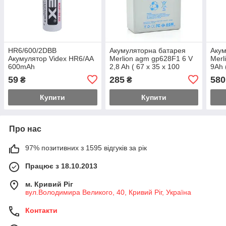
HR6/600/2DBB
Акумуляторна батарея
Акум
Акумулятор Videx HR6/AA
Merlion agm gp628F1 6 V
Merl
600mAh
2,8 Ah ( 67 x 35 x 100
9Ah 
(105) )
59
285
580
₴
₴
Купити
Купити
Про нас
97% позитивних з 1595 відгуків за рік
Працює з 18.10.2013
м. Кривий Ріг
вул.Володимира Великого, 40, Кривий Ріг, Україна
Контакти