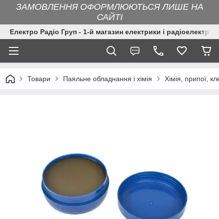
ЗАМОВЛЕННЯ ОФОРМЛЮЮТЬСЯ ЛИШЕ НА
САЙТІ
Електро Радіо Груп - 1-й магазин електрики і радіоелектрон
Товари
Паяльне обладнання і хімія
Хімія, припої, кл