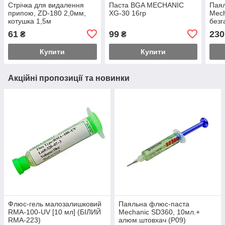
Стрічка для видалення
Паста BGA MECHANIC
Пая
припою, ZD-180 2,0мм,
XG-30 16гр
Mec
котушка 1,5м
безг
61
99
230
₴
₴
Купити
Купити
Акційні пропозиції та новинки
Флюс-гель малозалишковий
Паяльна флюс-паста
RMA-100-UV [10 мл] (БІЛИЙ
Mechanic SD360, 10мл.+
RMA-223)
алюм.штовхач (Р09)