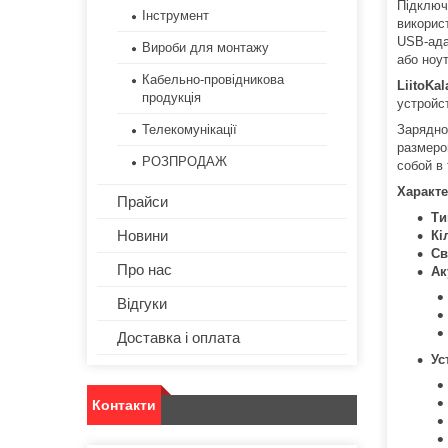
Підключ
Інструмент
викорис
USB-ада
Вироби для монтажу
або ноут
Кабельно-провідникова
LiitoKal
продукція
устройс
Телекомунікації
Зарядно
размеро
РОЗПРОДАЖ
собой в
Характ
Прайси
Ти
Новини
Кі
Св
Про нас
Ак
Відгуки
Доставка і оплата
Ус
Контакти