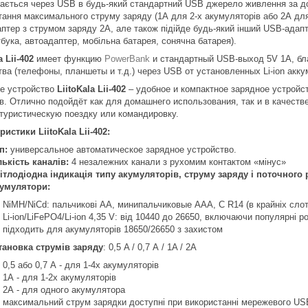
ається через USB в будь-який стандартний USB джерело живлення за 
тання максимального струму заряду (1А для 2-х акумуляторів або 2А дл
птер з струмом заряду 2A, але також підійде будь-який інший USB-ада
бука, автоадаптер, мобільна батарея, сонячна батарея).
a Lii-402
имеет функцию
PowerBank
и стандартный USB-выход 5V 1A, бл
тва (телефоны, планшеты и т.д.) через USB от установленных Li-ion акк
е устройство
LiitoKala Lii-402
– удобное и компактное зарядное устройс
в. Отлично подойдёт как для домашнего использования, так и в качеств
 туристическую поездку или командировку.
еристики
LiitoKala Lii-402
:
п:
универсальное автоматическое зарядное устройство.
лькість каналів:
4 незалежних канали з рухомим контактом «мінус»
ітлодіодна індикація типу акумуляторів, струму заряду і поточного
умулятори:
NiMН/NiCd: пальчикові АА, минипальчиковые ААА, C R14 (в крайніх слот
Li-ion/LiFePO4/Li-ion 4,35 V: від 10440 до 26650, включаючи популярні р
підходить для акумуляторів 18650/26650 з захистом
тановка струмів заряду
: 0,5 A / 0,7 А / 1A / 2А
0,5 або 0,7 А - для 1-4х акумуляторів
1А - для 1-2х акумуляторів
2А - для одного акумулятора
максимальний струм зарядки доступні при використанні мережевого US