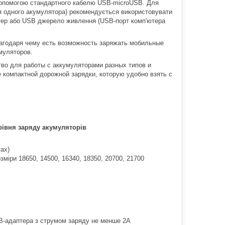
допомогою стандартного кабелю USB-microUSB. Для
я одного акумулятора) рекомендується використовувати
птер або USB джерело живлення (USB-порт комп'ютера
агодаря чему есть возможность заряжать мобильные
умуляторов.
тво для работы с аккумуляторами разных типов и
е компактной дорожной зарядки, которую удобно взять с
 рівня заряду акумуляторів
ах)
озміри 18650, 14500, 16340, 18350, 20700, 21700
B-адаптера з струмом заряду не менше 2А