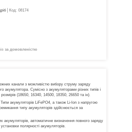
дріб
Код:
08174
нів
за домовленістю
лежних канали з можливістю вибору струму заряду
о акумулятора. Сумісно з акумуляторами різних типів і
озмірів (18650, 16340, 14500, 18350, 26650 та ін).
 Типи акумуляторів LiFePO4, а також Li-Ion з напругою
еремикання типу акумуляторів здійснюється за
их акумуляторів, автоматичне визначення повного заряду
ї установки полярності акумуляторів.