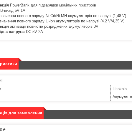
нкція PowerBank для підзарядки мобільних пристроїв
B-вихід 5V 1A
значення повного заряду Ni-Cd/Ni-MH акумуляторів по напрузі (1,48 V)
значення повного заряду Li-ion акумуляторів по напрузі (4.2 V/4,35 V)
нкція активації повністю розряджених акумуляторів 0V
ідна напруга
:
DC 5V
2A
еристики
ні
к
Liitokala
Акумулято
ція для замовлення
0 ₴