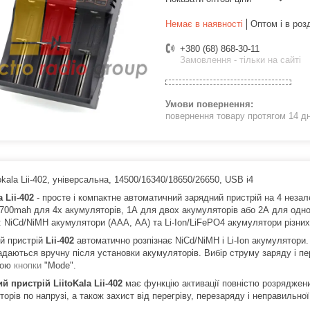
Немає в наявності
Оптом і в роз
+380 (68) 868-30-11
Замовлення - тільки на сайті
повернення товару протягом 14 д
okala Lii-402, універсальна, 14500/16340/18650/26650, USB i4
a Lii-402
- просте і компактне автоматичний зарядний пристрій на 4 неза
700mah для 4х акумуляторів, 1А для двох акумуляторів або 2А для одног
: NiCd/NiMH акумулятори (ААА, АА) та Li-Ion/LiFePO4 акумулятори різних р
й пристрій
Lii-402
автоматично розпізнає NiCd/NiMH і Li-Ion акумулятори.
задаються вручну після установки акумуляторів. Вибір струму заряду і п
гою
кнопки
"Mode".
ий пристрій
LiitoKala Lii-402
має функцію активації повністю розряджен
орів по напрузі, а також захист від перегріву, перезаряду і неправильно