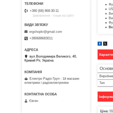
Фу
US
+380 (68) 868-30-11
Ви
Замовлення - тільки на сайті
Ви
Фу
Вх
ergshopkr@gmail.com
+380688683011
Характ
вул.Володимира Великого, 40,
Кривий Ріг, Україна
Основ
Виробни
Електро Радіо Груп - 1й магазин
електрики і радіоелектроніки
Тип
Інформа
Євген
Ціна:
55