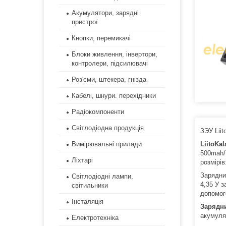
Акумулятори, зарядні
пристрої
Кнопки, перемикачі
Блоки живлення, інвертори,
контролери, підсилювачі
Роз'єми, штекера, гнізда
Кабелі, шнури. перехідники
Радіокомпоненти
Світлодіодна продукція
ЗЭУ Liit
Вимірювальні прилади
LiitoKal
500mah/
Ліхтарі
розмірів
Зарядни
Світлодіодні лампи,
4,35 У 
світильники
допомо
Інсталяція
Зарядн
акумулят
Електротехніка